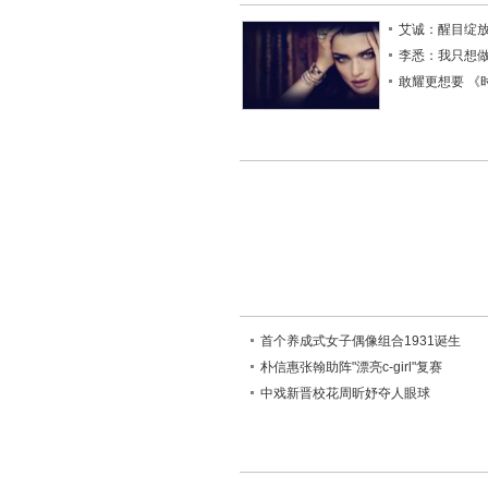
艾诚：醒目绽
李悉：我只想
敢耀更想要 《
首个养成式女子偶像组合1931诞生
朴信惠张翰助阵"漂亮c-girl"复赛
中戏新晋校花周昕妤夺人眼球