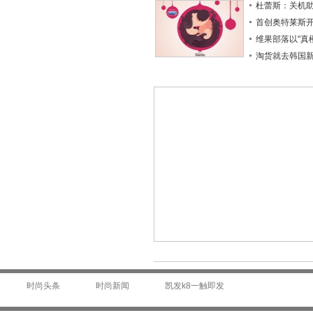
杜蕾斯：关机
首创奥特莱斯
维果部落以"真
淘货就去韩国
时尚头条
时尚新闻
凯发k8一触即发