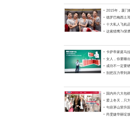
2015年，厦
德罗巴梅西土
十大私人飞机品
达索猎鹰7x荣
卡萨帝家庭马
女人，你要睡
成功不一定要
别把压力带到
国内外六大包
爱上冬天，只
句容茅山荣升国
尚雯婕华丽绽