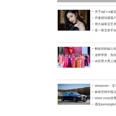
关于agl s.a
丹麦琥珀屋落
周大福珠宝艺
亚一珠宝牵手
豹纹控的贴心
这样穿搭，告
vk百男大秀上
sleepove
林肯空间中国
silver cros
遇见kensing