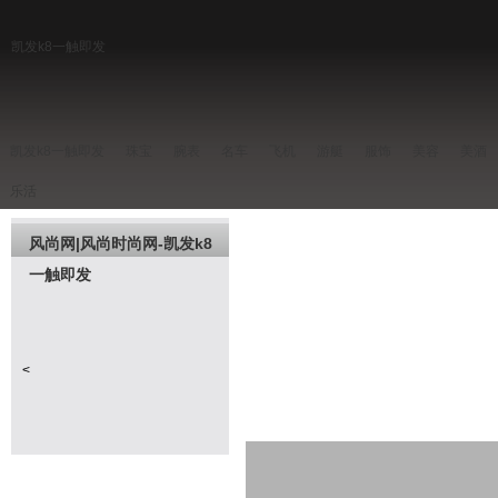
凯发k8一触即发
凯发k8一触即发
珠宝
腕表
名车
飞机
游艇
服饰
美容
美酒
乐活
风尚网|风尚时尚网-凯发k8
一触即发
<