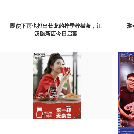
即使下雨也排出长龙的柠季柠檬茶，江
聚
汉路新店今日启幕