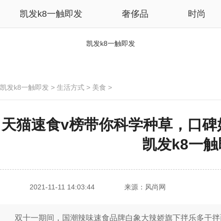
凯发k8一触即发
奢侈品
时尚
凯发k8一触即发
凯发k8一触即发
>
生活方式
>
美食
>
天猫速食v榜带你科学种草，口碑
凯发k8一
2021-11-11 14:03:44
来源：风尚网
双十一期间，国潮辣味速食品牌白象大辣娇旗下拌乐多干拌