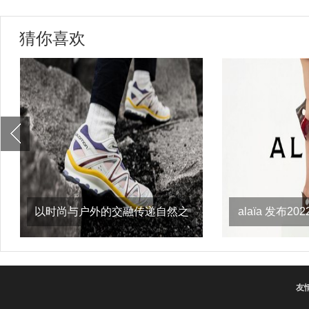
猜你喜欢
以时尚与户外的交融传递自然之
alaïa 发布
意，salomon
友