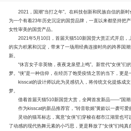
2021，国潮“当打之年”。在科技创新和民族自信的新时代
为一个有着23年历史沉淀的国货品牌，一直以来都坚持把
女性审美的国货产品。
2021年5月10日，首届天猫510新国货大赏正式开启，
的实力积累和沉淀，带来了一场用经典连接时尚的跨界国潮
新。
“休言女子非英物，夜夜龙泉壁上鸣”。新世代“女侠”们
梦。“侠”是一种信仰，在经历了饱受疫情之苦的当下，更是
kisscat的设计师以此为灵感切入，将传统文化提炼成
梦。
借着首届天猫510新国货大赏，全网首发新品——“国潮
作为kisscat的新品推荐官，“转音歌姬”黄龄以一袭可
灵动的猫耳标志，寓意“女侠”们穿梭在都市江湖里也
了动感的现代热舞元素的小巧思，更是释放了“女侠”们纯