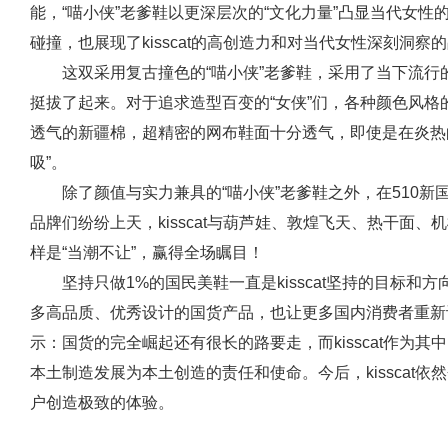
能，“喵小侠”老爹鞋以更深层次的“文化力量”凸显当代女
碰撞，也展现了kisscat的高创造力和对当代女性深刻洞察
这双采用复古撞色的“喵小侠”老爹鞋，采用了当下流
挺拔了起来。对于追求造型百变的“女侠”们，各种颜色风
透气的新疆棉，超精密的网布鞋面十分透气，即使是在炎热
吸”。
除了颜值与实力兼具的“喵小侠”老爹鞋之外，在510
品牌们纷纷上天，kisscat与葫芦娃、敦煌飞天、热干面、
样是“当潮不让”，赢得全场瞩目！
坚持只做1%的国民美鞋一直是kisscat坚持的目标和
多高品质、优秀设计的国货产品，也让更多国内消费者重新认识
示：国货的完全崛起还有很长的路要走，而kisscat作为
本土制造发展为本土创造的责任和使命。今后，kisscat
户创造极致的体验。