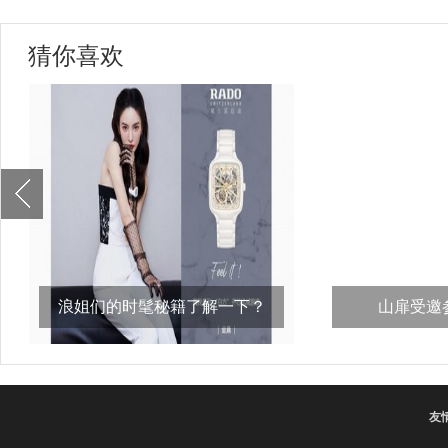
猜你喜欢
浪姐们的时髦秘籍了解一下？
山扉受邀参
比，“义
友