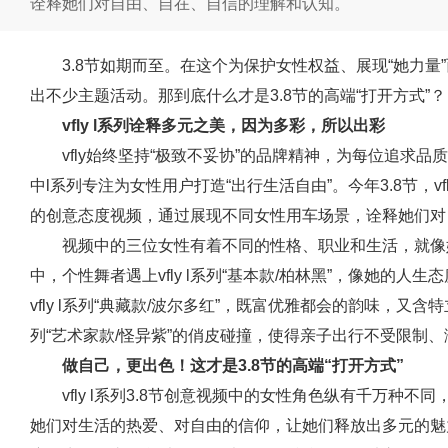
诠释她们对自由、自在、自信的理解和认知。
3.8节如期而至。在这个为保护女性权益、展现“她力
出不少主题活动。那到底什么才是3.8节的高端“打开方式”？
vfly l系列诠释多元之美，因为多彩，所以出彩
vfly始终坚持“极致不妥协”的品牌精神，为每位追求
中l系列专注为女性用户打造“出行生活自由”。今年3.8节，vf
的创意态度视频，通过展现不同女性用车场景，诠释她们对
视频中的三位女性有着不同的性格、职业和生活，就像
中，个性舞者遇上vfly l系列“基本款/柏林黑”，像她的
vfly l系列“典藏款/波尔多红”，既富优雅都会的韵味，又含特
列“艺术家款/怪异紫”的俏皮碰撞，使得亲子出行不受限制
做自己，更出色！这才是3.8节的高端“打开方式”
vfly l系列3.8节创意视频中的女性角色纵有千万种
她们对生活的热爱、对自由的信仰，让她们释放出多元的魅力