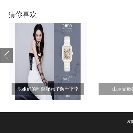
猜你喜欢
浪姐们的时髦秘籍了解一下？
山扉受邀参
比，“义
友