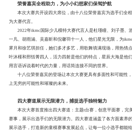
荣誉嘉宾全程助力，为小小幻想家们保驾护航
本次大赛共开设四大席位，由十八位荣誉嘉宾为选手们全
为大赛代言。
2022年ikmc国际少儿模特大赛代言人是杜瑾瞳、刘子墨
一凡、胡雨涵、吴嘉昕和倪馨羽十一人，他们星光无限，为ikmc
霁月和徐艺琪担任，她们多才多艺，用歌舞填满现场，用热情点
叶沐槿和邢恬菁四人，活力四射是他们的特点，星辰大海是他们
用言语诉说着时代的力量，用话筒连接不同的世界。
十八位荣誉嘉宾的登场让本次大赛更具有多面性和可能性
上无穷的可能性和璀璨的未来。
四大赛道展示无限潜力，捕捉选手独特魅力
本次大赛首度推出四大赛道：主题
t台赛，创意平面赛，完
赛事，展示出选手们的无限潜力。四大赛道涵盖了各方面素养
展示选手，打造新的童模赛事发展起点，让每一位小选手都能