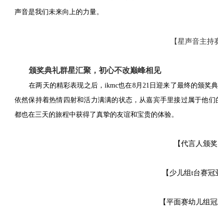
声音是我们未来向上的力量。
【星声音主持
颁奖典礼群星汇聚，初心不改巅峰相见
在两天的精彩表现之后，
ikmc也在8月21日迎来了最终的
依然保持着热情四射和活力满满的状态，从嘉宾手里接过属于他们
都也在三天的旅程中获得了真挚的友谊和宝贵的体验。
【代言人颁奖
【少儿组
t台赛冠
【平面赛幼儿组冠