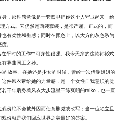
收身，那种感觉像是一套盔甲把你这个人守卫起来，给
新的处理方式。它仍然是西装套装，是很严谨、正式的，而
骨也有柔性和垂感；同时在颜色上，以大方的灰色系为
亮度。
西服套装在平时的工作中可穿性很强。我今天穿的这款衬衫式
服有异曲同工之妙。
忆尤深的故事。在她还是少女的时候，曾经一次借穿姐姐的
。这件风衣带给她的力量感，是一个女性自我意识的觉
若干年后身着风衣大步流星干练爽朗的reiko，也一直
生戏份绝不会被外因而任意删减或改写；当一位独立且
和戏份就是我们回应世界之美最好的答案。