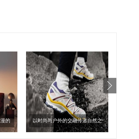
浪漫的
以时尚与户外的交融传递自然之
alaï
意，salomon