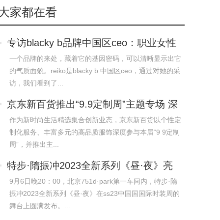
大家都在看
专访blacky b品牌中国区ceo：职业女性
的气
一个品牌的来处，藏着它的基因密码，可以清晰显示出它
的气质面貌。reiko是blacky b 中国区ceo，通过对她的采
访，我们看到了...
京东新百货推出“9.9定制周”主题专场 深
作为新时尚生活精选集合创新业态，京东新百货以个性定
制化服务、丰富多元的高品质服饰深度参与本届“9 9定制
周”，并推出主...
特步·隋振冲2023全新系列《昼·夜》亮
相中
9月6日晚20：00，北京751d·park第一车间内，特步·隋
振冲2023全新系列《昼·夜》在ss23中国国国际时装周的
舞台上圆满发布。...