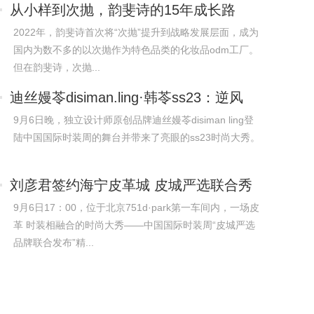
从小样到次抛，韵斐诗的15年成长路
2022年，韵斐诗首次将“次抛”提升到战略发展层面，成为
国内为数不多的以次抛作为特色品类的化妆品odm工厂。
但在韵斐诗，次抛...
迪丝嫚苓disiman.ling·韩苓ss23：逆风
绽放
9月6日晚，独立设计师原创品牌迪丝嫚苓disiman ling登
陆中国国际时装周的舞台并带来了亮眼的ss23时尚大秀。
刘彦君签约海宁皮革城 皮城严选联合秀
9月6日17：00，位于北京751d·park第一车间内，一场皮
革 时装相融合的时尚大秀——中国国际时装周“皮城严选
品牌联合发布”精...