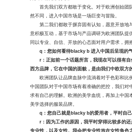
首先我们双方都敢于变化。对于欧洲创始团
然不同，进入中国市场是一场巨变与冒险。
第二我们都敢于摒弃固有认知，愿意开放地
意积极互动，基于市场与产品调研为欧洲团队提
同以专业、自信、开放的心态面对用户需求，拥
q：您如何看待blacky b 进入中国后呈现
r：正如前一个话题所言，我现在可以很有自信地
西方品牌，它在中国的面貌，是由我们中欧双方
欧洲团队让品牌血脉中流淌着对于色彩和比例的
中国团队对于中国市场有着准确的把控，我们对
求有自己的理解。欧洲的美学血统，再加上中国本土优
美学选择的服装品牌。
q：您自己就是blacky b的爱用者，平时
r：因为工作的原因，我平时穿得比较多的
专业性，以及女性。我会把专业性放在女性角色之前