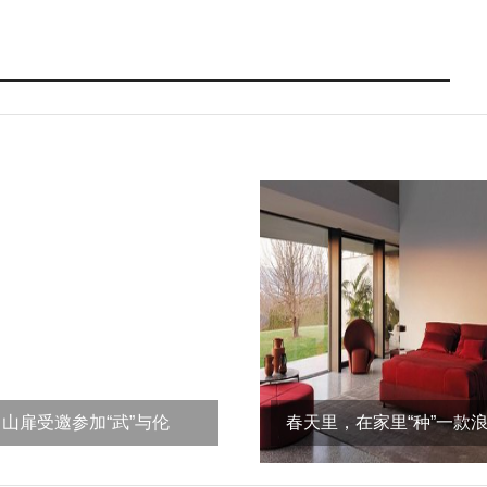
山扉受邀参加“武”与伦
春天里，在家里“种”一款
比，“义”起happy
家具