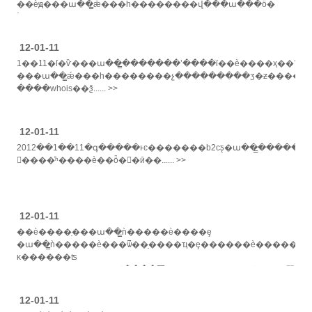
��èԭ���ա��̳ǣ���һ��������վ���ա���ȫ�
´����b2c��business-to-
consumer����ҵ����)����������ǧ��ʒ����......
>>
12-01-11
1��11�ſ�ѷ���ա��̳�������ʽ����ϊ��è����ҳ��־
���ա��̳ǽ���һ��������չ���������ʒ�ƶ���������
����whois��ѯ...... >>
12-01-11
2012��1��11�գ�����ͱͼ�������b2cƽ̨�ա��̳������
𲽡����ͬʱ����è��ȫ�򷢳�ӣ��...... >>
12-01-11
��è����ַ���ա��̳ǹ�����è����ȩ
�ա��̳ǹ�����è���ѿ��ַ����ҵ�ȩ������è������2
κ������ʦ
�ش�:����ȩ����ժ����׷������ȩ����ϊ�� ʱ�䣺
2012-01-11...... >>
12-01-11