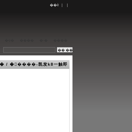
��è
| |
�ҿ�
����
�˶�
����
� / �����-凯发k8一触即