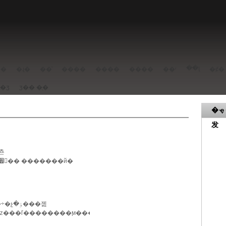
��լ
��
�ɻ�
��ͧ
����
����
����
��ʳ
�ȼ�
���ݳ�ʒ
ʒ��
�ֻ�
�ҿ
发
�ʒ��˼����˹�ڱ�������ϲ���ǿƶ�ٰ�......
�����������³ɳ������ĺ�����չ���ᣬ�������������ǹõ�����......