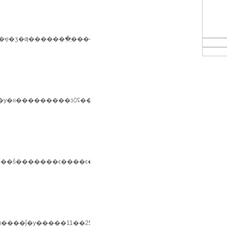
�ѡ��ҿ�ʒ�ƣ����й����ͼҿ�������ʒ������ǧ�ƣ��������¾ӿ���ӧ��ѡ����щ�ҿ�ʒ�ƣ�
����10�·���ȫ�������������ҵ���������ټ�֪����ҵ�������������с���ϵ�л�ԡ������������š���
ά����ǰ�у�����11��25����26�գ���֪�¡����