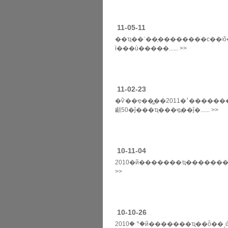
11-05-11
��ҵ��ʿ��֪��������ϲ��ʲô�ҿ�ʒ�ƣ������߲�֪����δӷ���ƕ��ۺͽ��
ϊ���ù�����...... >>
11-02-23
�ѷ��ҿ��̳��׳�2011�������у�װ���������ͻʢ�����������������ѷ��ҿ��̳ǻ�����դ�����¼ҿ��ź��������������ȼ����ƽ�������̵�3�����ݰ�
顣50�ǰ���ҵ���ҿ߽��ĵ�...... >>
10-11-04
2010�й�������ҵ���������š�������ϵ����ϵ�л
>>
10-10-26
2010�꣬�й�������ҵ��ȫ��˼