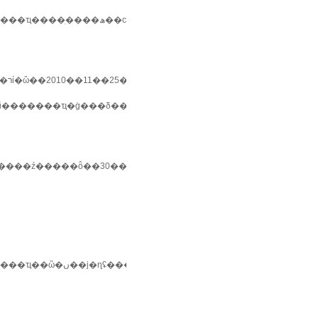
��ֽ����ھ��с�......
������ҵ�ġ���δ������......
�ȫ���������ҿ�װ��ҵ�̻����רҵίա......