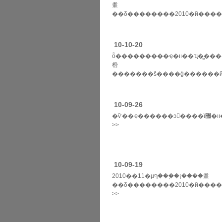
䡤
��δ��������2010�й�������ҵ��
>>
10-10-20
ȫ���������ҿ�װ��ҵ�̻����רί�ὣ��2010��11��25��-26���ڳ�ɳ�ٿ�2010�й�������ҵ���ϵ�л�����
桰
�������š����ģ������й�
>>
10-09-26
�ѷ��ҿ������ͻ����ϊװ�޿����ź�����ȫ��30����������......
>>
10-09-19
2010��11�µף���֪�¡����䡤
��δ��������2010�й�������ҵ��ὣ�ں��ϳ�ɳʢ����с�δ��ʮ�꣬���½����й�������ҵ��д�ի͵ĸ������ڡ��
>>