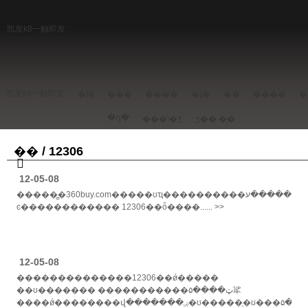
凯发k8一触即发
凯发k8一触即发
�鱦
���
����
�ɻ�
��ͧ
����
�
�ղ�
���ݳ�ʒ
ʒ��
�ֻ�
�ֻ� / 12306
12-05-08
�����̳�360buy.com�����ʊҵ����������ע����������������ַ�����ƣ��й���·��ʊ��ψһרҵ��վ��12306.cn��12306.cn�������������ѹ�ע��
ͼ������������ 12306��ȫ����...... >>
12-05-08
��������������12306��ǿ�����
��ʊ������� �����������ټ����۵㸺
����ǿ����ֹ����վ�������ۻ�ʊ�����ֻ�ʊ���۵�ҳ��˱���·���ŵ���������ͣ��