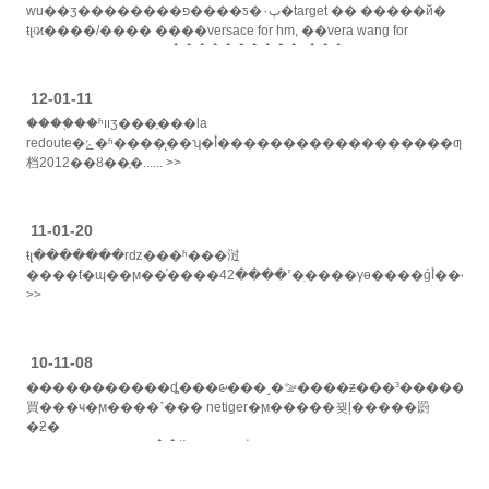
wu��ʒ��������פ����ƽ�۰ٻ�target �� �����й�
ŧլʵϰ����/���� ����versace for hm, ��vera wang for
kohls��������ٻ���˾����������װʒ�ƺ����ƴ����ʺθ�......
>>
12-01-11
����֪��ʱװʒ���ֶ���la
redoute�ݺ�ʱ����̨��ʮ�أ������������������ƣ�����صķ�����ʱ�к��������ɾ�����in�i���ʱ�з��σ��ܵ���ǧʱ��ů�ե�������׷�
档2012��ȣ��ֶ�...... >>
11-01-20
ŧլ�������гǳ���ʱ���㳡
����ƭ�ɰ��ϻ��֡����ߴ����42�ֽ����γɵ����ǵأ�����ϊ�����ʮ��·�ڡ�����ʱ��1��17�գ����۴��ĸ��������������ᱻһĩ��ŀ�������й���������......
>>
10-11-08
�����������ȡ���ᰡ���˼�ࡢ����ƶ���³������ǳ�ϯ�
買���ҹ�ϻ����˺��� netiger�ϻ�����꿪ļ�����罻
�ƻ�
2010��11��6�գ��й���һ�ݳ�ʒʒ��netiger��������ϻ�ʢ��ļ��......
>>