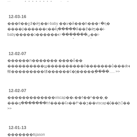
糱�ˡ��լ��������ټ�ý�壬֪����...... >>
12-03-16
���θ��ը߶�ӥͯʒ��i-baby ��ע�й���һ���߹�ɳ�
����ӱ������с��ǩլ�����й��߶�ӥͯʒ��i-
baby�����ͻ������ĸ߹�������ڹ��i-
baby��ʒ�ƾ�������һ���߹�ɳ��ͱ�ȫ������...... >>
12-02-07
������ת������� ����ȫ��
����������ϣ����������й�������ů���ǣ�ʱ�н�ĸ�������װ����18����������
䡣���������绨������ʢ�ţ�����ִ�ֵ���...... >>
12-02-07
�������������viscap��˫��ϯ��ʱ���˳�
���գ�������һϯ����ʢװ��ϯʱ��ʒ��viscap�ĵ��ի����ֳ�������ӱ���ǹ���ҫ������һ��ʢ��ļ�����׿����ϲ�����ÿ����ûʵļ�......
>>
12-01-13
�������ʦjason