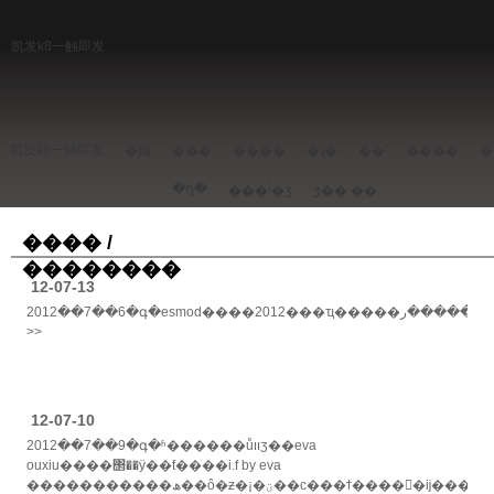
凯发k8一触即发
凯发k8一触即发
�鱦
���
����
�ɻ�
��ͧ
����
�
�ղ�
���ݳ�ʒ
ʒ��
�ֻ�
���� /
��������
12-07-13
2012��7��6�գ�esmod����2012���ҵ�����ڱ��������ر�������village�����ļ���ӱ�ҵ���񳡵صķ���һ�ı�ɿ�͸�ⳡʢ������ڲ�ͬ��esmod��������һ����ʮ����ķ���ʱ�н�������......
>>
12-07-10
2012��7��9�գ�ʱ������ůװʒ��eva
ouxiu����΢��ӱ��ƭ����i.f by eva
�����������ھ��ô�ƶ�¡�ؾ��с���ϯ�����ĳ�������ҵ�ڼα���ʱ�н