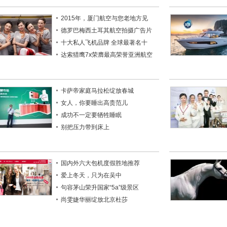
2015年，厦门航空与您老地方见
德罗巴梅西土耳其航空拍摄广告片
十大私人飞机品牌 全球最著名十
达索猎鹰7x荣膺最高荣誉亚洲航空
卡萨帝家庭马拉松绽放春城
女人，你要睡出高贵范儿
成功不一定要牺牲睡眠
别把压力带到床上
国内外六大包机度假胜地推荐
爱上冬天，只为在吴中
句容茅山荣升国家“5a”级景区
尚雯婕华丽绽放北京杜莎