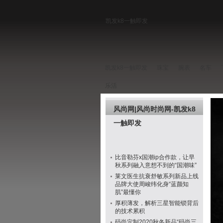
凯发k8一触即发
凯发k8一触即发
珠宝
腕表
名车
乐活
风尚网|风尚时尚网-凯发k8
一触即发
比音勒芬x国潮ip合作款，让早
秋系列融入意想不到的“国潮味”
莱文医生抗衰舒敏系列新品上线
品牌大使周峻纬化身“蓝颜知
肌”最懂你
厚积薄发，解析三星智能锁背后
的技术累积
码尚定制2020秋冬新品“码尚三