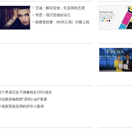
艾诚：醒目绽放，红是我的态度
李悉：我只想做好自己
敢耀更想要 《时尚江湖》闪耀上线
首个养成式女子偶像组合1931诞生
朴信惠张翰助阵"漂亮c-girl"复赛
中戏新晋校花周昕妤夺人眼球