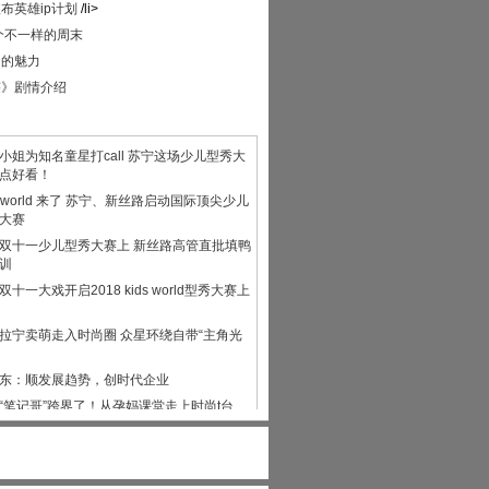
布英雄ip计划
/li>
个不一样的周末
》的魅力
迹》剧情介绍
小姐为知名童星打call 苏宁这场少儿型秀大
点好看！
ds world 来了 苏宁、新丝路启动国际顶尖少儿
大赛
双十一少儿型秀大赛上 新丝路高管直批填鸭
训
双十一大戏开启2018 kids world型秀大赛上
拉宁卖萌走入时尚圈 众星环绕自带“主角光
东：顺发展趋势，创时代企业
“笔记哥”跨界了！从孕妈课堂走上时尚t台
芈月”李景儿：拍戏、学习两不误
顺应消费升级趋势？看看苏宁智慧零售怎么