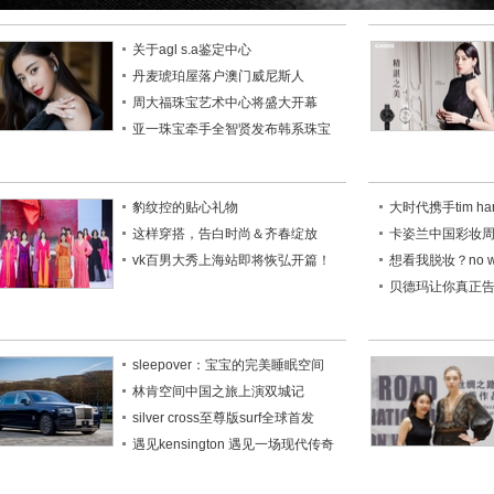
关于agl s.a鉴定中心
丹麦琥珀屋落户澳门威尼斯人
周大福珠宝艺术中心将盛大开幕
亚一珠宝牵手全智贤发布韩系珠宝
豹纹控的贴心礼物
大时代携手tim ha
这样穿搭，告白时尚＆齐春绽放
卡姿兰中国彩妆
vk百男大秀上海站即将恢弘开篇！
想看我脱妆？no 
贝德玛让你真正
sleepover：宝宝的完美睡眠空间
林肯空间中国之旅上演双城记
silver cross至尊版surf全球首发
遇见kensington 遇见一场现代传奇