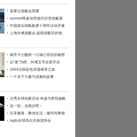
诺莱仕游艇会荣耀
sunreef将参加劳德代尔堡游艇展
中国俱乐部帆船赛十周年活动开幕
上海外滩游艇会:超级游艇目的地
揭开卡士酸奶一口倾心背后的秘密
以“食”为榜，外滩五号全新开业
1664法国蓝色浪漫臻享之旅
一个关于力量与优雅的故事
汉秀全球招募启动 奇迹与梦想扬帆
这一刻，去跑步吧～
乐享健身，舞动生活：傲邦尚舞领
iagto全球高尔夫旅游协会