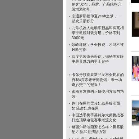
剑客”发布，品牌、产品结构升
级增添势能
京通罗斯福仲夏yeah之梦，一
起欢乐消积分
九号机器人电动车新品即将亮相
李宁敦煌时装秀场，价格不到
3000元
领峰环球：学会投资，才能不被
风险打倒
欧度男装街头采访，揭秘美女眼
中最具魅力的男士穿搭
卡尔丹顿春夏新品发布会现在的
自我x探索未来博物馆：来一场
奇妙交互的邂逅！
蜜植素发膜的正确使用方法与功
效
你们在用的雪玲妃氨基酸洗面
奶,陈彦妃也在用
中国选手携手英特尔大师挑战赛
打造顶级电竞赛事潮流文化
赫丽尔斯洁颜蜜怎么样？氨基酸
配方 温和且清洁力强
kaws携手allrightsreserved呈献