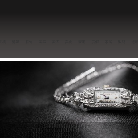
飞机
游艇
服饰
美容
美酒
美食
豪宅
度假
家居
数码
运