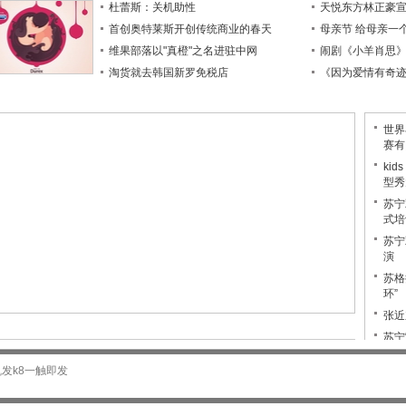
杜蕾斯：关机助性
天悦东方林正豪宣
首创奥特莱斯开创传统商业的春天
母亲节 给母亲一
维果部落以"真橙"之名进驻中网
闹剧《小羊肖思
淘货就去韩国新罗免税店
《因为爱情有奇
世界
赛有
ki
型秀
苏宁
式培
苏宁
演
苏格
环”
张近
苏宁
“小
凯发k8一触即发
如何
做