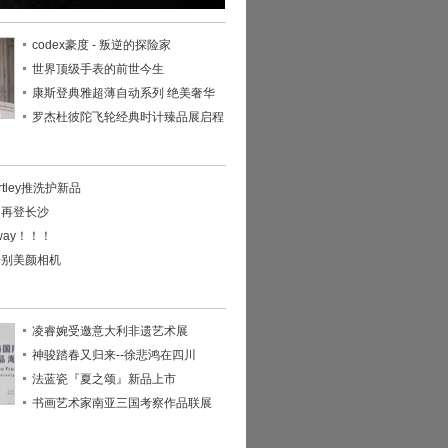
codex豪度 - 叛逆的探险家
世界顶级手表的前世今生
康斯登典雅超薄自动系列 绝美奢华
罗杰杜彼陀飞轮经典时计臻品展启程
rtley推洗护新品
周再登长沙
way！！！
告别美颜相机
凌睿婉受邀意大利非遗艺术展
神骏踏春又归来--徐悲鸿在四川
法蓝瓷『夏之颂』新品上市
书画艺术家南亚三国考察作品联展