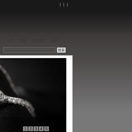
| | |
动
人物
收藏
新奢侈品
品牌
1
2
3
4
5