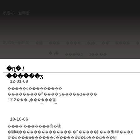
凯发k8一触即发
凯发k8一触即发
�鱦
���
����
�ɻ�
��ͧ
����
�
�ղ�
���ݳ�ʒ
ʒ��
�ֻ�
�ղ� /
������ʒ
12-01-09
�����ɡ���������
���������й����ڼ�����ʒ����
2012���ɳ������꽫
���������й���ͳ�ļ��������˸߹
������ٵ�����������ҳ���˹�����ϊ���ӵ��й��꣬����ф�ղغͺ������������......
>>
10-10-06
����ϊ�������䴢�㹬
�໨��֦�����̡����̵�����˶�󣬻�����ϸ���໨��ɫ�������̵���
㹬�ơ���д������ӧ�����㹬ԭ�ϵ���ɶ��֮�䱦