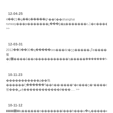
>>
12-04-25
4��21�գ��ձ�����ģʱ��ʢ��shanghai
runway���ϻ�������չ���ģ�ԭ�������ϲݣ�ѥ����ļ����ֳ������ƽ����ձ�������ģ�پ����ȡ�������ϣ��ƽұ��ʵ�ȶ��������̨��������ʱ......
>>
12-03-31
2012��3��30�գ�����ces���ǳ�ʒʒ�����ڳɶ����с����
뼯
�ÿ߼����ܲá��ƶ����������ּ�ͥҵ�����ܲ�������ϯ�˻��
飬
�����������ƶ���������ҵ����2012��ҵ����ԣ���
>>
10-11-23
�����������д��塢
������ľߣ������ݱ��һ��ʵ����ʱ�е���ʒ�ˣ����ǳ���ӵ�г�ɫ����ۣ��๦���ֻ��������ҳ���ľ���ɫ���١����������в��������
뷨���صķ������������ǿ���...... >>
10-11-12
�����͹��ң���ָ���ƽ�������ϊ���һ���ս�ԣ��������߿ƽ������������ӷ��γ�ǿ��ĺ��ҿ������ơ�ʮ�߽�����ȫ����ٿ�����һ��Ԥʾ�˿ƽ�����ҵ�ķ�չǰ