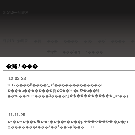
凯发k8一触即发
凯发k8一触即发
�鱦
���
����
�ɻ�
��ͧ
����
�
�ղ�
���ݳ�ʒ
ʒ��
�ֻ�
�鱦 / ���
12-03-23
2012����й����ɽׯ�ڶ�������������ļ
����й��������貣�3��20�գ��й��鱦
��ҵʢ��2012����й����ɽׯ�ڶ������������ڶ������ȳǻ�ɭ�־
ƶ�����������ļ����ֳ���ʽ...... >>
11-11-25
�ƽ��м����޼��ƺ����ѵ����թ��������ļ�ֵ��ȼ���������������۸�������������ͨ����ֻ��������̾��ӵ��һ���ϵȵ�����ƺ������ݻ������
롣�������ľ���ô��ô��δ�أ���...... >>