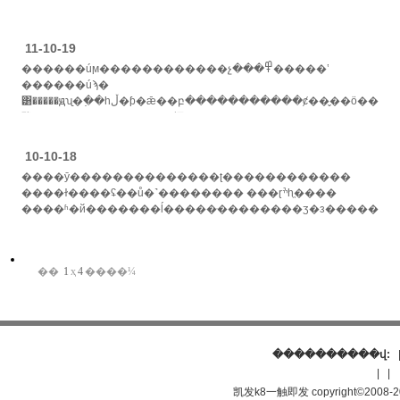
11-10-19
������úϻ������������չ���߾�����ʽ
������úϡ�
͸�����ԭʯ�߲��һڵ�ƥ�ǣ��բ�����������ȼ��̬��ӧ��ɽˮ�ļ��
䣬��ʾһ�������д��ռ䡣
���������������£�һ��������...... >>
10-10-18
����ӯ��������������ʈ������������
����ɫ����ʢ��ů�˺�������� ���ɽׯһֱ����
����ʱ�й�������ĺ�����ּ��������ʒ�з������и��ǹ
>>
��
1
ҳ
4
����¼
����������վ:
| | 
凯发k8一触即发 copyright©2008-2011 