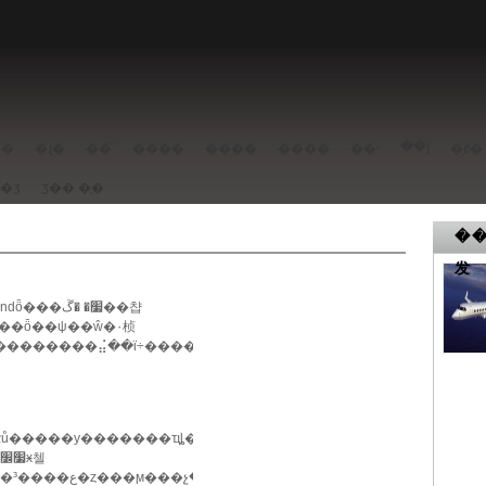
��լ
��
�ɻ�
��ͧ
����
����
����
��ʳ
�ȼ�
���ݳ�ʒ
ʒ��
�ֻ�
��
发
�׷� �ڱ��챱
��ȫ��ψ��ŵ�۰桢
... >>
ů�����у�������ҵȴ��һ��ů������ӿ��������2012�