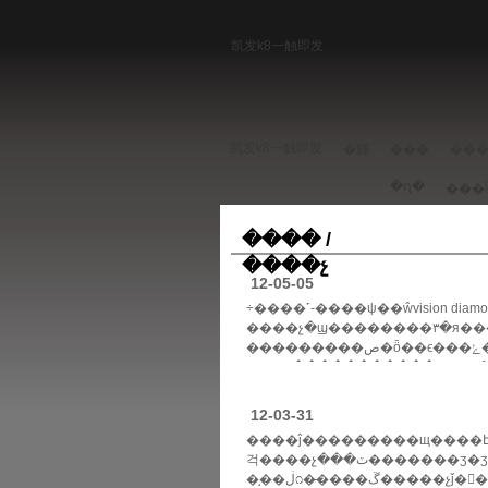
凯发k8一触即发
凯发k8一触即发
�鱦
���
��
�ղ�
���� /
����չ
12-05-05
÷����˹-����ψ��ŵvision diamondȫ��
����չ�ϣ��������۳�я��
���������ص�ȫ��ϵ���ݺ��������⣬��ϊ÷����˹-
���۳�����������ψ��ŵvis...
12-03-31
����ĵ���������щ����է
걱����չ���ٽ�������ʒ�ʒ׷׼ӿ첼
�֣��ڶ೧�̶����ڱ�����չǰ�󷢲��³����ع�ȥ���ϻ���չ������......