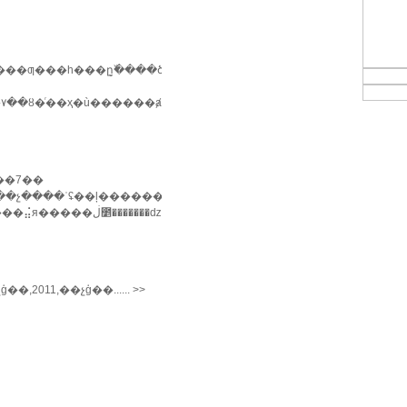
�ը߰�̬���ծӵĺ���ʒ�ʒ׷׾��ཱུ�ۣ�һծ��ϊ������󿴵
�ȣ�ͬ��ҳ�ù������ⱥ����������ܵ��˺���ʒ......
��7��
,2011,��չģ��...... >>