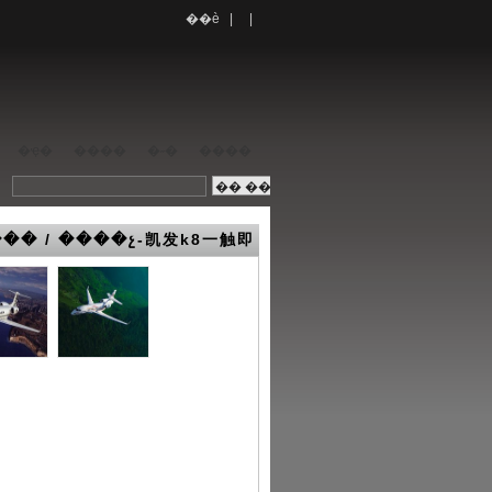
��è
| |
�ҿ�
����
�˶�
����
�� / ����չ-凯发k8一触即