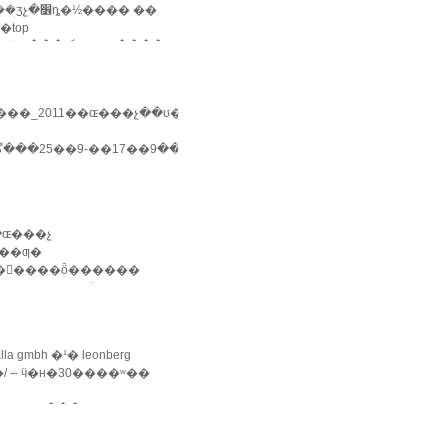
��� ��
top
����������ʒ
���_2011��ɶ���չ��ʊ�۸�
�ɶ���չ
��ƣ�
ʊ�����ȫ������
a gmbh �¹� leonberg
/ -- ӵ�н�30����ʷ��
�������������ܸ������װ���լ���...... >>