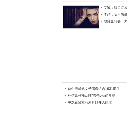
艾诚：醒目绽
李悉：我只想
敢耀更想要 《
首个养成式女子偶像组合1931诞生
朴信惠张翰助阵"漂亮c-girl"复赛
中戏新晋校花周昕妤夺人眼球