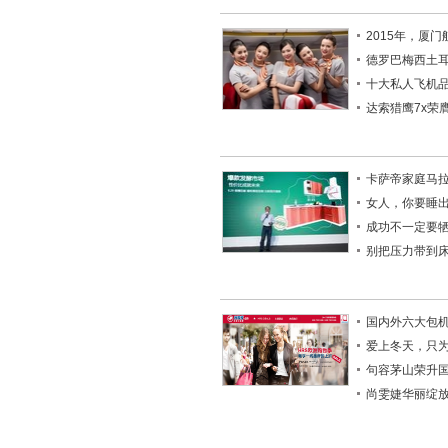
2015年，厦
德罗巴梅西土
十大私人飞机品
达索猎鹰7x荣
卡萨帝家庭马
女人，你要睡
成功不一定要
别把压力带到
国内外六大包
爱上冬天，只
句容茅山荣升国
尚雯婕华丽绽