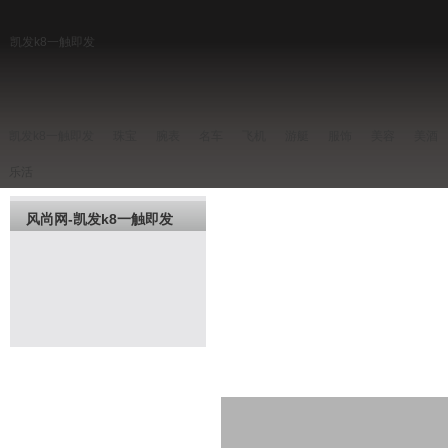
凯发k8一触即发
凯发k8一触即发
珠宝
腕表
名车
飞机
游艇
服饰
美容
美酒
乐活
风尚网-凯发k8一触即发