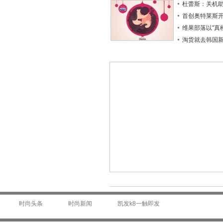
杜蕾斯：关机
首创奥特莱斯
维果部落以"真
淘货就去韩国
时尚头条
时尚新闻
凯发k8一触即发