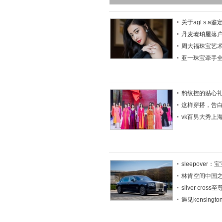
关于agl s.a
丹麦琥珀屋落
周大福珠宝艺
亚一珠宝牵手
豹纹控的贴心
这样穿搭，告
vk百男大秀上
sleepove
林肯空间中国
silver cros
遇见kensing