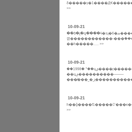
δ�����γ�1����Ԫ��������ϵ��г����
>>
10-09-21
��ծ�լ�զ����ӵ�зɻ�6�ܣ���������ʽ��4��ֱ���ɻ����ܼ�ֵ��2�ڶ�Ԫ������һ���ǳ�����˾��õķɻ��������ڲ����ĸ��ܲ��ڰ��
깺������������˵���ܽ��
��һ�����...... >>
10-09-21
��1998�꣬��цٯ����ɼ������˽�˹����
��цٯ����������⸻
����̸��˽�˷ɻ����������
���ܷɻ��������ȷ���۸񣬻���ֱ
>>
10-09-21
һ��ǧ����f1�����ʽ���κ��ݳ���ϊ��������f1ȧ����ʿ�е����ȣ����ǵŀ�ͷ���ǣ��������f1����˽�˷ɻ�����ͧ��������������f1�����ϰ�����ǳ�����˵���������ʒ����ʹ����
>>