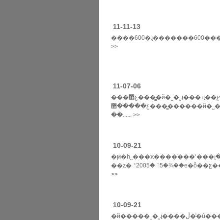
11-11-13
����600�ɻ�������600���ϰݺ�չ����12��ϰݺ�չ...
>>
11-07-06
���޲ƹ���̳�й�˽�˷ɻ���ҵ��չ��� 9��10�ű����ٿ�
�����޲ƹ���̳������й�˽�˷ɻ���ҵ��չ��ὣ��2011��9��10���ڱ���¡�ؾ��с����η���������2011�»���������ս��
��...... >>
10-09-21
�ϻ�һ˽���ϰ����ֺ���ʻ���լ��ġ��ޱ�ѷ����
��ȥ�꣨2005�꣩5�¾��е�ȫ��ƹ���̳�ϣ���ϊ����עŀ��ī���ڲƹ�ceo�ǵġ����
>>
10-09-21
�й�����˽�˷ɻ����ڵ�ͨ�ú������ž޴�ķ�չ�ռ䣬