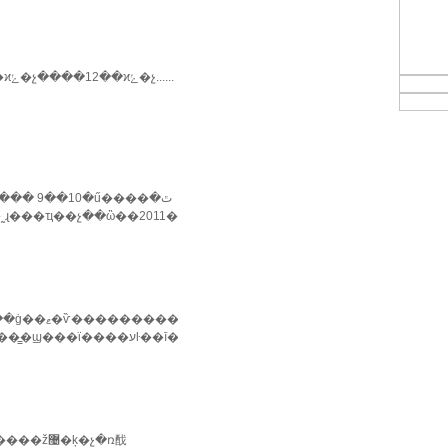
...
�����ƶˡ�
���׶�������ͣ��ƺ����ʷ�եؽӵ���4......