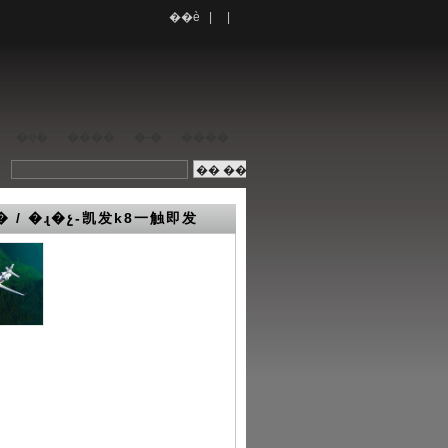
��è
| |
�ҿ�
����
�˶�
����
� / �ɻ�չ-凯发k8一触即发