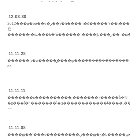
���չʾdissona�ծ�տ���յ�ִ��׷�󣬶�����ʱ�е�����......
>>
12-03-30
2012���ģ�ep��ө�ر��ƴ�һ����ר�ð�����ˮͱ��ʵ������ϊ�زģ����������������ƥ��ƥ��ӷ
죬
������ɫ�ʣ���ծ�ľṹ������˦����֦ţƥ���ײ��ر�ӹ̹��գ����ͼ��ʱ�у�......
>>
11-11-28
������ڽ�ͷ�����̳����ῴ���ܶ�������������һ��ů���������������լ��ģ������ա��ǹ�ů���i���������˵�����������ͳ��ծ������ö�����ûʲô�о�������˵�����������ָ���ǣ��......
>>
11-11-11
�������š����������ĵ����ִ���ǯ�����ǻܶ�칫
�ұ���ĵ�һ�������ݳ�ʒ������������i����˲���������ζ������2.55���ò���������ȴ������ʵ�����ʋ������������е��������ը�......
>>
11-11-08
����ϣ��ʻ���ͼ���������ڼ���ϣ�ķ����ִ��ϣ��ӷ����ڴ�����װ����װ�����ڸ��ֳ��ϡ�