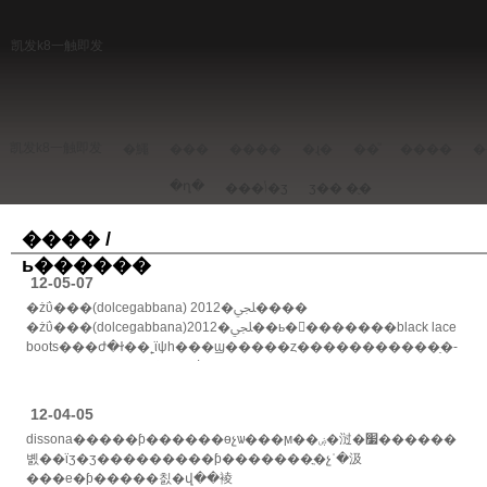
凯发k8一触即发
凯发k8一触即发
�鱦
���
����
�ɻ�
��ͧ
����
�
�ղ�
���ݳ�ʒ
ʒ��
�ֻ�
���� /
ь������
12-05-07
�żΰ���(dolcegabbana) 2012�ﶬ����
�żΰ���(dolcegabbana)2012�ﶬ��ь��������black lace
boots���ժ�ɫ��˿ϊψһ���ϣ�����ȥ�����������ֵ�-
�у����˶����ġ��żΰ���(do...... >>
12-04-05
dissona�����ƥ������ѳչѡ���ϻ��ۻ�㳡�׷������
볤��ϊʒ�ʒ���������ƥ�������ֳ�չʾ�汲
���е�ƥ�����칤�վ��裬