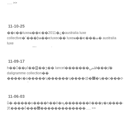
...... >>
11-10-25
��ͼ��luxeѩ��ѥ��2011�¿�australia luxe
collective�ߵ���ƥѩ��ѥluxeϵ�� luxeѩ��ѥ���ܣ� australia
luxe
collective���԰ĵ����ǵ�ī����,��һ���������ʦ����ʋ�
>>
11-09-17
һ��󵨴��µľ��䷨��ʒ�� lancel�������ﶬǿ���ƴ�
daligramme collection��
����ϵ�а�����ʮ���ִ���ʮ����сƥ�߼�ʮ��с���σ�ϊ
lancel���ô�����ʽ���е���һ�����...... >>
11-06-03
ů�˵�����ɢ����һ��è�ԣ�������è���у�ҳ������һ�������ĵ����ԣ����
沢����ȫ���޺�������������...... >>