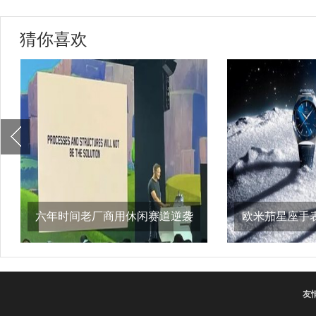
猜你喜欢
六年时间老厂商用休闲赛道逆袭
欧米茄星座手
上线3周赚2
友