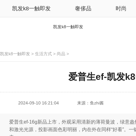
凯发k8一触即发
奢侈品
时尚
凯发k8一触即发
凯发k8一触即发
>
生活方式
>
尚品
>
爱普生ef-凯发k
2024-09-10 16:21:04
来源：鱼zhi酱
爱普生ef-16g新品上市，外观采用清新的薄荷曼波，绿意盎
和激光光源，投影画面色彩明丽，内在外在同样“好看”。