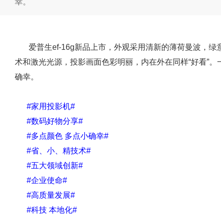
幸。
爱普生ef-16g新品上市，外观采用清新的薄荷曼波，绿意
术和激光光源，投影画面色彩明丽，内在外在同样“好看”
确幸。
#家用投影机#
#数码好物分享#
#多点颜色 多点小确幸#
#省、小、精技术#
#五大领域创新#
#企业使命#
#高质量发展#
#科技 本地化#