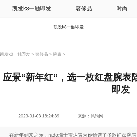
凯发k8一触即发
奢侈品
时尚
凯发k8一触即发
凯发k8一触即发
>
奢侈品
>
腕表
>
应景“新年红”，选一枚红盘腕表陪
即发
2023-01-03 18:24:39
来源：风尚网
在新年到来之际，rado瑞士雷达表为你甄选了多款红盘腕表