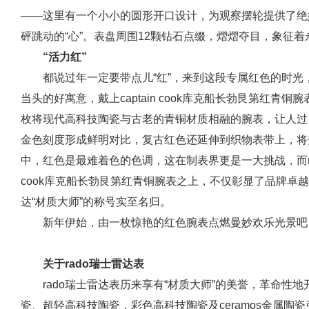
——这里有一个小小的圆形开口设计，为观察摆轮提供了绝
砰跳动的“心”。表盘周围12颗钻石点缀，熠熠夺目，象征
“活力红”
都说过年一定要带点儿“红”，来到这段专属红色的时
当头的好寓意，戴上captain cook库克船长勃艮第红
枚将现代高科技陶瓷与古老的青铜材质相融的腕表，让人过
金色刻度形成鲜明对比，复古红色还延伸到织物表带上，将
中，红色是最难着色的色调，这在制表界更是一大挑战，而rad
cook库克船长勃艮第红青铜腕表之上，不仅彰显了品牌卓越
达“材质大师”的称号实至名归。
新年伊始，由一枚惊艳的红色腕表点燃曼妙欢乐光景吧…
关于rado瑞士雷达表
rado瑞士雷达表历来享有“材质大师”的美誉，革命性
瓷、超轻高科技陶瓷，彩色高科技陶瓷及ceramos金属