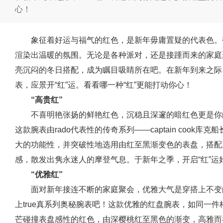
心！
象征着好运与福气的红色，是新年毋庸置疑的代表色。
渲染出温暖的氛围。无论是各种派对，还是接踵而来的家庭
亮沉闷的冬日搭配，成为瞩目吸睛所在吧。在新年到来之际，
表，应景开“红”运。看看哪一种“红”更能打动你心！
“高贵红”
不喜明艳张扬的鲜艳红色，沉稳且深邃的暗红色更是你
这款腕表由rado代表性的传奇系列——captain coo
大的功能性，并突破性地选用由红至黑渐变色的表盘，搭配
感，散发出隽永迷人的摩登气息。于新年之季，开启“红”运
“优雅红”
面对新年接连不断的家庭聚会，优雅大气是穿搭上不变
上true真系列奥秘腕表吧！这款优雅的红盘腕表，如同一
芒碰撞表盘感性的红色，由深樱桃红至黑色的渐变，高雅而