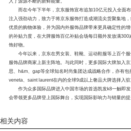
入了源源不断的新鲜能量。
而在今年下半年，京东服饰宣布追加10亿元投入全面
注入强劲动力，致力于将京东服饰打造成潮流尖货聚集地，
优质的购物体验，并为国内外服饰品牌带来更具确定性的增
的补贴力度，在大牌服饰百亿补贴会场每日额外发放满300
饰好物。
今年以来，京东在男女装、鞋靴、运动鞋服等上百个服
服饰品牌商家上新主阵地。与此同时，更多国际大牌加入京东服
思、h&m、gap等全球知名时尚集团达成战略合作，亦有包括louis vui
veneta、saint laurent在内的全球9成以上奢品大牌
作为众多国际品牌进入中国市场的首选凯发k8一触即
会带领更多品牌登上国际舞台，实现国际影响力与销量的提
相关内容