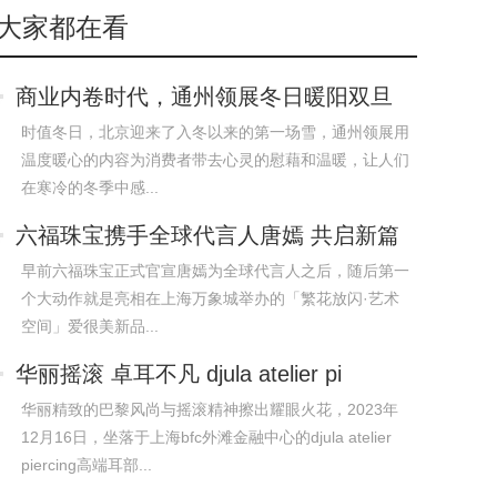
大家都在看
商业内卷时代，通州领展冬日暖阳双旦
派对加
时值冬日，北京迎来了入冬以来的第一场雪，通州领展用
温度暖心的内容为消费者带去心灵的慰藉和温暖，让人们
在寒冷的冬季中感...
六福珠宝携手全球代言人唐嫣 共启新篇
章
早前六福珠宝正式官宣唐嫣为全球代言人之后，随后第一
个大动作就是亮相在上海万象城举办的「繁花放闪·艺术
空间」爱很美新品...
华丽摇滚 卓耳不凡 djula atelier pi
华丽精致的巴黎风尚与摇滚精神擦出耀眼火花，2023年
12月16日，坐落于上海bfc外滩金融中心的djula atelier
piercing高端耳部...