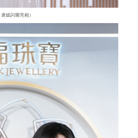
：唐嫣闪耀亮相）