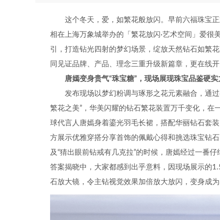
这个冬天，爱，如繁花般放闪。早前六福珠宝正
相在上海万象城举办的「繁花放闪·艺术空间」爱很
引，打造钻光四射的梦幻场景，绽放天然钻石如繁花
同见证品牌、产品、理念三重升级新篇章，更在线开
唐嫣变身贵气“珠宝糖”，现场展现珠宝品鉴硬实
发布现场以梦幻粉调与琢形之花元素融合，通过
繁花之美”，华美闪耀的钻石繁花装置万千变化，在
球代言人唐嫣身着鎏光羽毛长裙，搭配华丽钻石套装
方展示优雅穿搭分享首饰的佩戴心得和挑选珠宝钻石
及“猜出眼前钻戒有几克拉”的时候，唐嫣经过一番仔
答案揭晓中，大家都感到出乎意料，因现场展示的1
石放大镜，令主钻视觉效果加倍放大放闪，变身成为