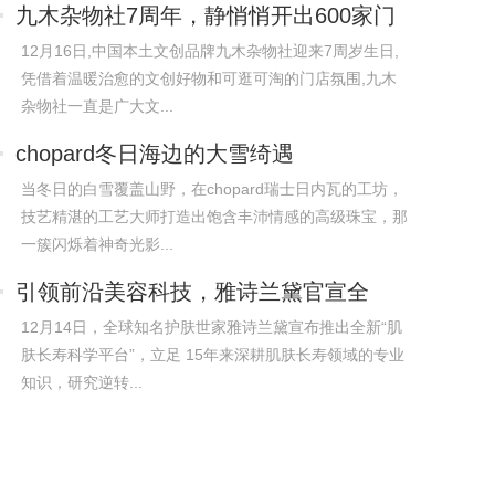
九木杂物社7周年，静悄悄开出600家门
店
12月16日,中国本土文创品牌九木杂物社迎来7周岁生日,
凭借着温暖治愈的文创好物和可逛可淘的门店氛围,九木
杂物社一直是广大文...
chopard冬日海边的大雪绮遇
当冬日的白雪覆盖山野，在chopard瑞士日内瓦的工坊，
技艺精湛的工艺大师打造出饱含丰沛情感的高级珠宝，那
一簇闪烁着神奇光影...
引领前沿美容科技，雅诗兰黛官宣全
新“肌肤
12月14日，全球知名护肤世家雅诗兰黛宣布推出全新“肌
肤长寿科学平台”，立足 15年来深耕肌肤长寿领域的专业
知识，研究逆转...