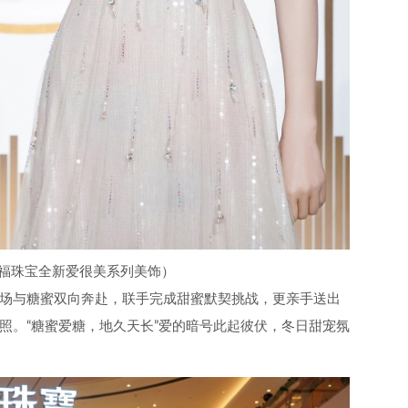
福珠宝全新爱很美系列美饰）
场与糖蜜双向奔赴，联手完成甜蜜默契挑战，更亲手送出
照。“糖蜜爱糖，地久天长”爱的暗号此起彼伏，冬日甜宠氛