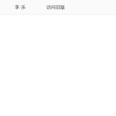
享·乐
访问旧版