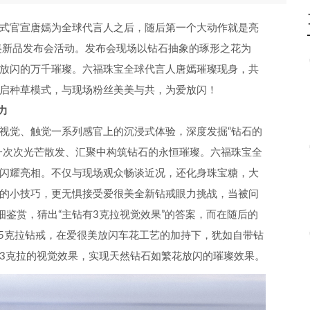
式官宣唐嫣为全球代言人之后，随后第一个大动作就是亮
美新品发布会活动。发布会现场以钻石抽象的琢形之花为
放闪的万千璀璨。六福珠宝全球代言人唐嫣璀璨现身，共
启种草模式，与现场粉丝美美与共，为爱放闪！
力
视觉、触觉一系列感官上的沉浸式体验，深度发掘“钻石的
一次次光芒散发、汇聚中构筑钻石的永恒璀璨。六福珠宝全
闪耀亮相。不仅与现场观众畅谈近况，还化身珠宝糖，大
的小技巧，更无惧接受爱很美全新钻戒眼力挑战，当被问
细鉴赏，猜出“主钻有3克拉视觉效果”的答案，而在随后的
.5克拉钻戒，在爱很美放闪车花工艺的加持下，犹如自带钻
3克拉的视觉效果，实现天然钻石如繁花放闪的璀璨效果。