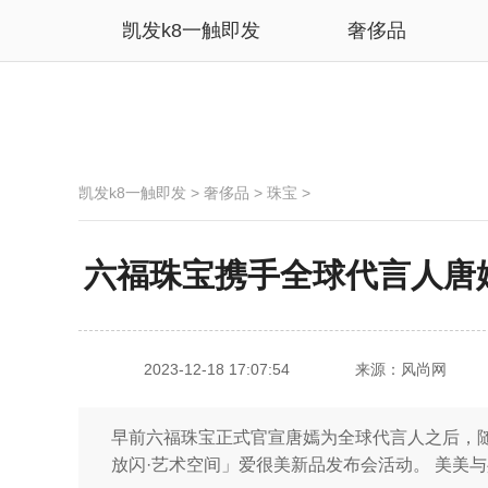
凯发k8一触即发
奢侈品
凯发k8一触即发
>
奢侈品
>
珠宝
>
六福珠宝携手全球代言人唐嫣
2023-12-18 17:07:54
来源：风尚网
早前六福珠宝正式官宣唐嫣为全球代言人之后，
放闪·艺术空间」爱很美新品发布会活动。 美美