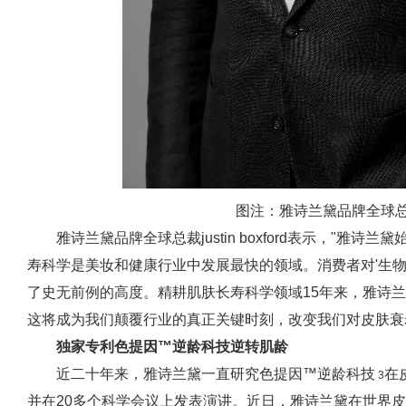
图注：雅诗兰黛品牌全球总裁jus
雅诗兰黛品牌全球总裁justin boxford表示，"
寿科学是美妆和健康行业中发展最快的领域。消费者对'生物黑
了史无前例的高度。精耕肌肤长寿科学领域15年来，雅诗
这将成为我们颠覆行业的真正关键时刻，改变我们对皮肤衰
独家专利色提因™逆龄科技逆转肌龄
近二十年来，雅诗兰黛一直研究色提因™逆龄科技
在
3
并在20多个科学会议上发表演讲。近日，雅诗兰黛在世界