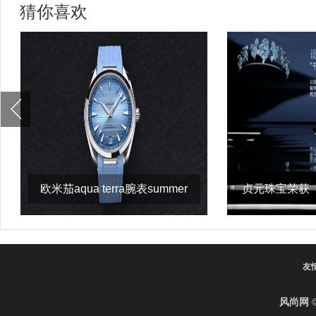
猜你喜欢
欧米茄aqua terra腕表summer
贞元珠宝荣获
blue款 最
设计
友
风尚网
©