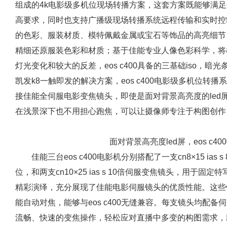
组成的4k电影级多机位现场转播方案，这套方案既能够满
高要求，同时也支持广播级现场转播系统远程传输和实时控
的色彩、服装材质、模特佩戴金属或宝石等饰品的高亮细节，e
精细还原服装色彩和材质；基于佳能专业人像色彩科学，将
灯光变化和较大的反差，eos c400具备的三基础iso，
凯发k8一触即发的解决方案，eos c400电影级多机位
接佳能全伺服电影变焦镜头，即使是面对背景高亮度的led
在浅景深下也不用担心跑焦，可以让摄像师专注于构图创作
面对背景高亮度led屏，eos c4
佳能三台eos c400电影机分别搭配了一支cn8×15 i
位，和两支cn10×25 ias s 10倍伺服变焦镜头，用
精彩演绎，充分展现了佳能电影伺服镜头的优质性能。这些
能自动对焦，能够与eos c400无缝兼容。每支镜头均配
流畅、快速的变焦操作，轻松应对直播中多变的构图需求，