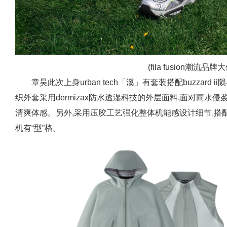
(fila fusion潮流品
章昊此次上身urban tech「溪」有套装搭配buzzard
织外套采用dermizax防水透湿科技的外层面料,面对雨水
清爽体感。另外,采用压胶工艺强化整体机能感设计细节,搭配新
机有“型”格。