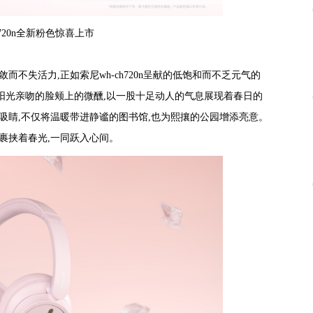
h720n全新粉色惊喜上市
敛而不失活力,正如索尼
wh-ch720n
呈献的低饱和而不乏元气的
阳光亲吻的脸颊上的微醺,以一股十足动人的气息展现着春日的
吸睛,不仅将温暖带进静谧的图书馆,也为熙攘的公园增添亮意。
裹挟着春光,一同跃入心间。