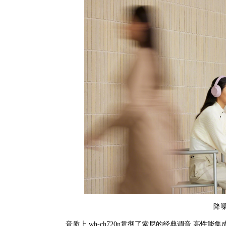
降
音质上,wh-ch720n贯彻了索尼的经典调音,高性能集