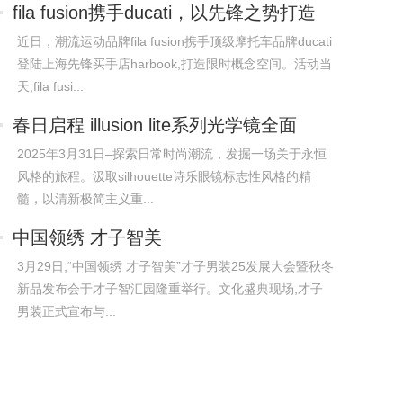
fila fusion携手ducati，以先锋之势打造
概
近日，潮流运动品牌fila fusion携手顶级摩托车品牌ducati
登陆上海先锋买手店harbook,打造限时概念空间。活动当
天,fila fusi...
春日启程 illusion lite系列光学镜全面
2025年3月31日–探索日常时尚潮流，发掘一场关于永恒
风格的旅程。汲取silhouette诗乐眼镜标志性风格的精
髓，以清新极简主义重...
中国领绣 才子智美
3月29日,“中国领绣 才子智美”才子男装25发展大会暨秋冬
新品发布会于才子智汇园隆重举行。文化盛典现场,才子
男装正式宣布与...