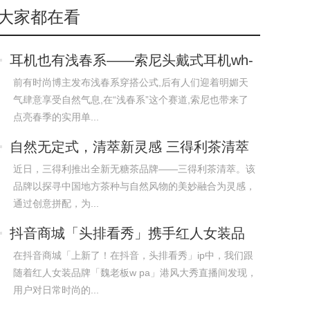
大家都在看
耳机也有浅春系——索尼头戴式耳机wh-
ch720
前有时尚博主发布浅春系穿搭公式,后有人们迎着明媚天
气肆意享受自然气息,在“浅春系”这个赛道,索尼也带来了
点亮春季的实用单...
自然无定式，清萃新灵感 三得利茶清萃
枇
近日，三得利推出全新无糖茶品牌——三得利茶清萃。该
品牌以探寻中国地方茶种与自然风物的美妙融合为灵感，
通过创意拼配，为...
抖音商城「头排看秀」携手红人女装品
牌w.di
在抖音商城「上新了！在抖音，头排看秀」ip中，我们跟
随着红人女装品牌「魏老板w pa」港风大秀直播间发现，
用户对日常时尚的...