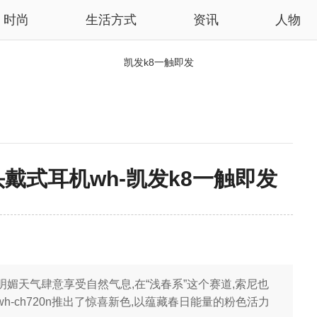
时尚
生活方式
资讯
人物
凯发k8一触即发
戴式耳机wh-凯发k8一触即发
网
媚天气肆意享受自然气息,在“浅春系”这个赛道,索尼也
-ch720n推出了惊喜新色,以蕴藏春日能量的粉色活力