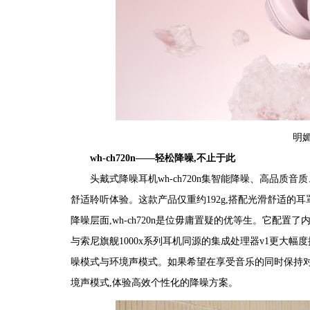
明
wh-ch720n——轻松降噪,不止于此
头戴式降噪耳机wh-ch720n集智能降噪、高品质
舒适聆听体验。这款产品仅重约192g,搭配光滑舒适的
降噪层面,wh
-
ch720n是位毋庸置疑的优等生。它配置
与索尼旗舰1000x系列耳机同源的集成处理器v1更大
幅度
噪模式与环境声模式。如果希望在享受音乐的同时保持对外部环
境声模式,体验高效个性化的降噪方案。