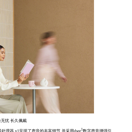
噪无忧 长久佩戴
1
成处理器 v1呈现了声音的丰富细节,并采用dsee
数字声音增强引