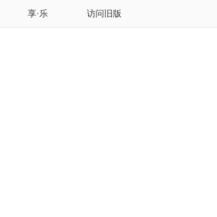
享·乐
访问旧版