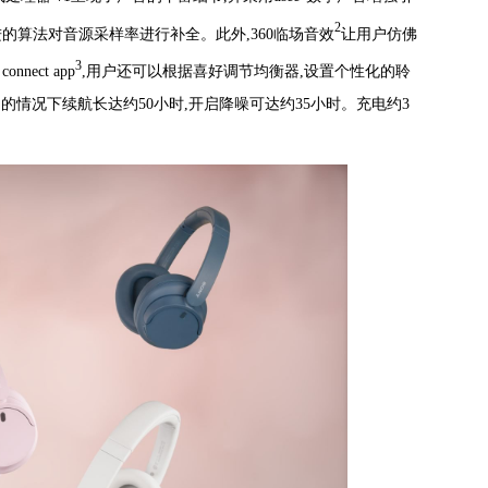
2
的算法对音源采样率进行补全。此外,360临场音效
让用户仿佛
3
nect app
,用户还可以根据喜好调节均衡器,设置个性化的聆
关闭的情况下续航长达约50小时,开启降噪可达约35小时。充电约3