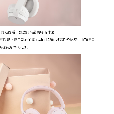
款配色 打造好看、舒适的高品质聆听体验
以戴上换了新衣的索尼wh-ch720n,以高性价比获得由
70年音
为你触发愉悦心绪。