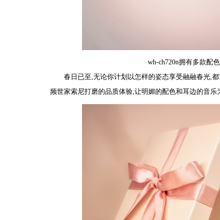
wh-ch720n拥有多
春日已至,无论你计划以怎样的姿态享受融融春光,都可
频世家
索尼打磨的品质体验
,
让明媚的配色和耳边的音乐