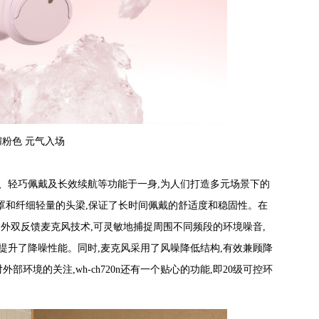
媚粉色 元气入场
音质、轻巧佩戴及长效续航等功能于一身,为人们打造多元场景下的
耳罩和纤细轻量的头梁,保证了长时间佩戴的舒适度和稳固性。在
了内外双反馈麦克风技术,可灵敏地捕捉周围不同频段的环境噪音,
提升了降噪性能。同时,麦克风采用了风噪降低结构,有效兼顾降
境的关注,wh-ch720n
还
有一个贴心的功能,即20级可控环