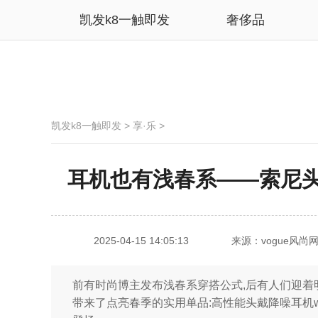
凯发k8一触即发
奢侈品
凯发k8一触即发
>
享·乐
>
耳机也有浅春系——索尼头
2025-04-15 14:05:13
来源：vogue风尚
前有时尚博主发布浅春系穿搭公式,后有人们迎着明
带来了点亮春季的实用单品:高性能头戴降噪耳机wh