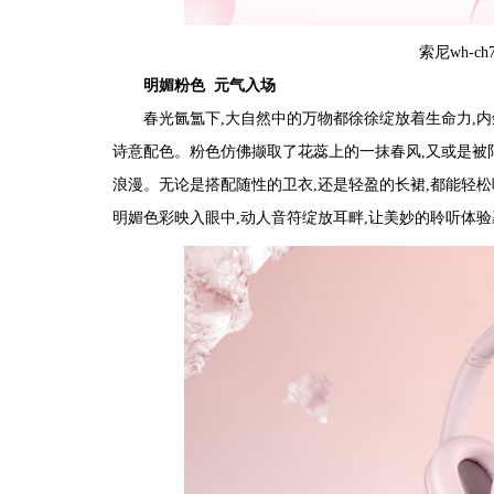
索尼wh-c
明媚粉色
元气入场
春光氤氲下,大自然中的万物都徐徐绽放着生命力,内
诗意配色。粉色仿佛撷取了花蕊上的一抹春风,又或是被
浪漫。无论是搭配随性的卫衣,还是轻盈的长裙,都能轻松
明媚色彩映入眼中,动人音符绽放耳畔,让美妙的聆听体验