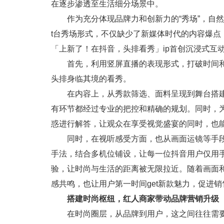
在逐步渗透至生活细分场景中。
作为充分体现品牌力和创新力的“秀场”，自
t台秀场形式，不仅缺少了新媒体时代的内容爆
「上新了！在抖音，头排看秀」ip首创沉浸式互动新秀
首先，利用竖屏直播的表现形式，打破时间
头排身临其境的看秀。
在内容上，从秀款筛选、面料呈现到舞台搭
有环节都经过专业的把控和精确的规划。同时，
惑进行解答，让观众在享受视觉盛宴的同时，也
同时，在视听感受方面，也从画面运镜等手
手法，结合多机位铺设，让每一位抖音用户仅用
验，让时尚与生活的距离被无限拉近。随着画面
感共鸣，也让用户第一时间get新款魅力，促进销
搭建时尚枢纽，红人商家带动品牌营销升级
在时尚圈层，从品牌到用户，这之间往往需要