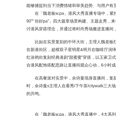
能够捕捉到当下消费情绪和审美趋势、与用户有
在「魏老板w.pa」港风大秀直播专场中，紧扣时尚
90”“ 你好pa”」四大篇章场景构建、主题走
讨港风穿搭理念，并通过将时尚秀场搬进直播间
比如在实景复刻的中环大街，主理人魏老板
在新港街区，超模双子星明星&明月在咖啡厅演绎
红涂鸦街复刻经典港剧“甜蜜蜜”穿搭，以王家卫
合港风配饰搭配思路让直播间观众心动，6小时成
在高奢派对实景中，佘诗曼现身直播间，复
时，佘诗曼x主理人在看秀/下午茶/citywalk三
的共鸣。
在「魏老板w.pa」港风大秀直播中，4大系