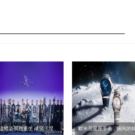
遗蜡染展翅重生 成昊「涅
欧米茄星座手表，腕间的