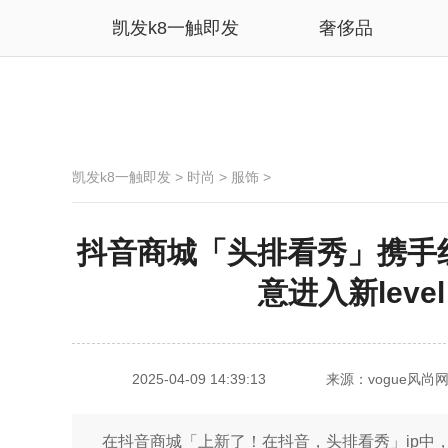
凯发k8一触即发
奢侈品
凯发k8一触即发
>
时尚
>
服饰
>
抖音商城「头排看秀」携手红
意进入新leve
2025-04-09 14:39:13
来源：vogue风尚
在抖音商城「上新了！在抖音，头排看秀」ip中，