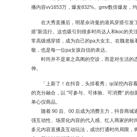
播内容vv1653万，爆发832%。gmv数倍爆发
在大秀直播后，明星佘诗曼的港风穿搭引发
搭”新流行。这也吸引到很多时尚达人和koc的关
常高级感穿搭，成为自己的pa大女主。在魏老板
敬，也是每一位pa女孩自信的表达。
时尚并不是束之高阁的空设，而是对生活的
伸。
「上新了！在抖音，头排看秀」ip深挖内容
的充分融合，以 “可参与、可体验、可消费” 的
单心仪商品。
随着 90 后、00 后成为消费主力，抖音商
强互动性、场景化内容的代入感、红人商家的时
多元内容直播及互动玩法，成功打通时尚局限，