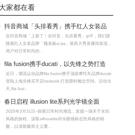
大家都在看
抖音商城「头排看秀」携手红人女装品
牌w.di
在抖音商城「上新了！在抖音，头排看秀」ip中，我们跟
随着红人女装品牌「魏老板w pa」港风大秀直播间发现，
用户对日常时尚的...
fila fusion携手ducati，以先锋之势打造
概
近日，潮流运动品牌fila fusion携手顶级摩托车品牌ducati
登陆上海先锋买手店harbook,打造限时概念空间。活动当
天,fila fusi...
春日启程 illusion lite系列光学镜全面
2025年3月31日–探索日常时尚潮流，发掘一场关于永恒
风格的旅程。汲取silhouette诗乐眼镜标志性风格的精
髓，以清新极简主义重...