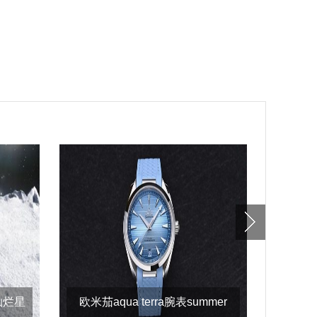
灿烂星
欧米茄aqua terra腕表summer
贞元珠