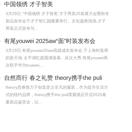
中国领绣 才子智美
3月29日,“中国领绣 才子智美”才子男装25发展大会暨秋冬
新品发布会于才子智汇园隆重举行。文化盛典现场,才子
男装正式宣布与...
有尾youwei 2025aw“面”时装发布会
3月29日,有尾youwei25aw高级成衣发布会,于上海时装周
的新天地·太平湖红庭圆满落幕。此次大秀,有尾youwei再
次联手华为huawei,...
自然而行 春之礼赞 theory携手the puli
theory思睿致力于创造意义非凡的服装，作为提升生活方
式的纽约品牌，theory携手the puli璞麗酒店开启2025春
夏新品鉴赏会，以...