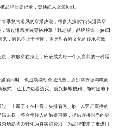
，均破品牌历史记录，登顶红人女装top1。
了春季复古港风的穿搭热潮，很多人搜索“街头港风穿
注，通过港风变装穿搭种草「魏老板」品牌服饰，get日
看来，港风不止于情怀，更是对香港文化的传承与致
态度，衣服穿在身上，应该成为每一个人自我的一种延
看点的同时，也成功撬动全域流量，通过将秀场与电商
创新模式，让用户边看边买、感兴趣即搜到，随时随地下
城通过「上新了！在抖音，头排看秀」ip，以竖屏直播的
尚话语权，整合年轻人的触媒习惯，提供连接时尚的更
将秀场影响力转化为真实消费力，为品牌带来了走进用