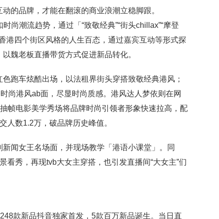
互动的品牌，才能在翻滚的商业浪潮立稳脚跟。
潮流趋势，通过「“致敬经典”“街头chillax”“摩登
秀，来香港四个街区风格的人生百态，通过嘉宾互动等形式探
，以魏老板直播带货方式促进新品转化。
红色跑车炫酷出场，以法租界街头穿搭致敬经典港风；
时尚港风ab面，尽显时尚质感。港风达人梦依则在网
式抽帧电影美学秀场将品牌时尚引领者形象快速拉高，配
交人数1.2万，破品牌历史峰值。
刻新闻女王名场面，并现场教学「港语小课堂」。同
大场景看秀，再现tvb大女主穿搭，也引发直播间“大女主”们
列248款新品抖音独家首发，5款百万新品诞生。当日直