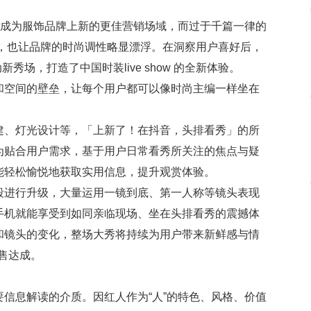
然成为服饰品牌上新的更佳营销场域，而过于千篇一律的
点，也让品牌的时尚调性略显漂浮。在洞察用户喜好后，
场，打造了中国时装live show 的全新体验。
和空间的壁垒，让每个用户都可以像时尚主编一样坐在
建、灯光设计等，「上新了！在抖音，头排看秀」的所
为贴合用户需求，基于用户日常看秀所关注的焦点与疑
能轻松愉悦地获取实用信息，提升观赏体验。
段进行升级，大量运用一镜到底、第一人称等镜头表现
手机就能享受到如同亲临现场、坐在头排看秀的震撼体
和镜头的变化，整场大秀将持续为用户带来新鲜感与情
售达成。
信息解读的介质。因红人作为“人”的特色、风格、价值