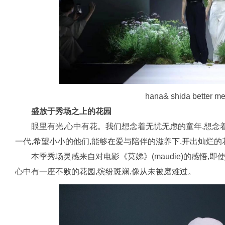
hana& shida bette
盛放于秀场之上的花园
眼里有光,心中有花。我们想念着无忧无虑的童年,想念
一代,希望小小的他们,能够在爱与陪伴的滋养下,开出灿烂的
本季秀场灵感来自对电影《莫娣》(maudie)的感悟,即使
心中有一座不败的花园,缤纷斑斓,像从未被磨难过。