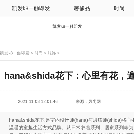
凯发k8一触即发
奢侈品
时尚
凯发k8一触即发
凯发k8一触即发
>
时尚
>
服饰
>
hana&shida花下：心里有花，
2021-11-03 12:01:46
来源：风尚网
hana&shida花下,是室内设计师(hana)与烘焙师(shi
温暖的童趣生活方式品牌。从日常衣着系列、居家系列等为