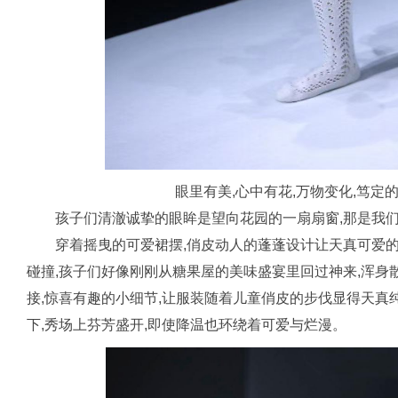
眼里有美,心中有花,万物变化,笃定
孩子们清澈诚挚的眼眸是望向花园的一扇扇窗,那是我
穿着摇曳的可爱裙摆,俏皮动人的蓬蓬设计让天真可爱
碰撞,孩子们好像刚刚从糖果屋的美味盛宴里回过神来,浑身
接,惊喜有趣的小细节,让服装随着儿童俏皮的步伐显得天
下,秀场上芬芳盛开,即使降温也环绕着可爱与烂漫。