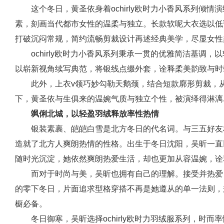
这个冬日，黄圣依身着ochirly欧时力小香风系列倾
素，刻画当代都市女性的温柔与独立。长款软呢大衣选以低
打破沉闷常规，简约流畅剪裁设计再述经典美学，尽显女性
ochirly欧时力小香风系列秉承一贯的优雅简洁基调
以崭新视角续写典范，将银线点缀外套，诠释柔美韵致与时
此外，上衣v领巧妙勾勒天鹅颈，结合短款廓形剪裁，
下，黄圣依与生俱来的温婉气质与独立个性，被演绎得淋漓
飒俐北城，以轻盈羽绒释放率性热情
银装素裹、皑皑白雪是北方冬日的代名词。与三五好友相
造就了北方人爽朗热情的性格。出生于冬日沈阳，吴昕一直
随时光沉淀，她依然爽朗热爱生活，却也更加从容温婉，诠
而对于时尚与美，吴昕也拥有自己的理解。接受并热爱
的零下冬日，片面追求型格穿搭不再是她遵从的单一法则，
橱必备。
冬日御寒，吴昕选择ochirly欧时力羽绒服系列，时