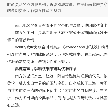
时尚灵动的羽绒服系列，诉说双城故事。在呈献南北差异穿
的梦幻交织，解锁女性多面魅力。
南北地区的冬日有着不同的色彩与温度，也因此孕育出
南方的冬日，是裹在呢子大衣下穿梭于城市间的优雅干
假日的蓬勃热情。
ochirly欧时力联合时尚杂志《wonderland.新
列及时尚灵动的羽绒服系列，诉说双城故事。在呈献南北差
优雅的梦幻交织，解锁女性多面魅力。
温婉南国，以精致细节谱写优雅序章
南方的温润水土，让这一隅自带温婉与细腻的气息。依
柔软，融入来自世界的前卫与摩登。自小成长于上海，黄圣
与世界前沿潮流的碰撞下衍生出了对时尚的自我解读。在冬
求。作为冬日里的经典单品，简约毛呢大衣与韵致小香风套
心之选。