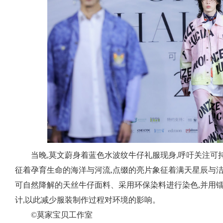
当晚,莫文蔚身着蓝色水波纹牛仔礼服现身,呼吁关注可
征着孕育生命的海洋与河流,点缀的亮片象征着满天星辰与
可自然降解的天丝牛仔面料、采用环保染料进行染色,并用
计,以此减少服装制作过程对环境的影响。
©️莫家宝贝工作室