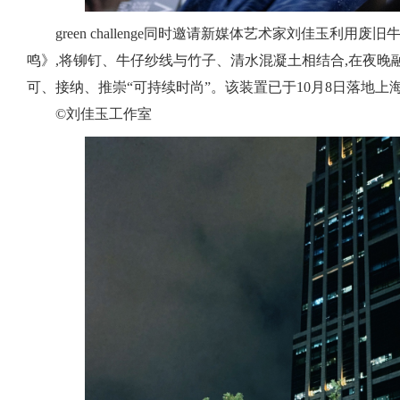
green challenge同时邀请新媒体艺术家刘佳玉利
鸣》,将铆钉、牛仔纱线与竹子、清水混凝土相结合,在夜晚
可、接纳、推崇“可持续时尚”。该装置已于10月8日落地上海
©️刘佳玉工作室