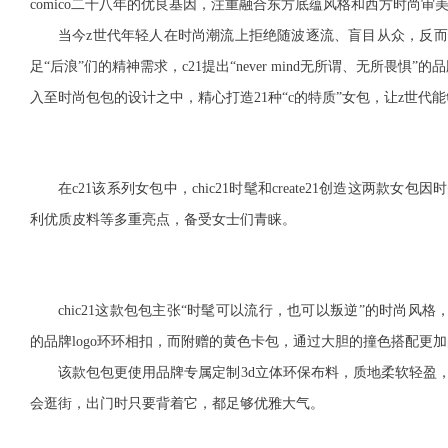
comico二十八年的优良基因，注重融合东方底蕴风格和西方时尚
当今z世代年轻人在时尚潮流上拒绝随波逐流、盲目从众，反
足“后浪”们的精神需求，c21提出“never mind无所谓、无所畏
入至时尚包包的设计之中，精心打造21种“c的特质”女包，让z世
在c21该系列
女包
中，chic21时髦和create21创造这两款女
包因时
利优质皮料等多重亮点，备受女士们青睐。
chic21这款包包主张“时髦可以
流行，也可以叛逆”的时尚风格，
的品牌logo环环相扣，而附赠的黄色卡包，通过大胆的撞色搭配更
该款包包更使用品牌专属定制3d立体环保布料，质地柔软轻盈
会逛街，出门时只要背着它，都足够优雅大气。