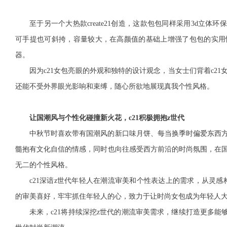
至于另一个大热款create21创造，这款包包同样采用3d立体
可手提也可斜挎，容量较大，在高颜值的基础上增强了包包的实用
器。
因为c21女包亮眼的外观和独特的设计观念，当女士们背着c2
还能不受外界眼光影响和束缚，随心所欲地展现真我个性风格。
让国潮风与个性化碰撞新火花，c21积极拥抱z世代
中秋节时喜欢带有国潮风的新口味月饼、每当换季时偏爱东西
髓抱有文化自信的情感，同时也向往感受西方前沿的时尚氛围，在
无二的个性风格。
c21深谙z世代年轻人在潮流审美和个性表达上的需求，从灵
的审美喜好，牢牢抓住年轻人的心，致力于让时尚女包成为年轻人
未来，c21将持续深挖z世代的潮流审美需求，继续打造更多能