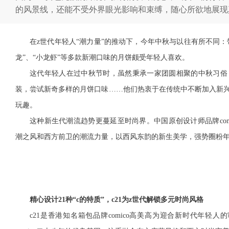
的风景线，还能不受外界眼光影响和束缚，随心所欲地展现
在z世代年轻人“潮力量”的推动下，今年中秋与以往有所不同：
龙”、“小龙虾”等多款新潮口味的月饼颇受年轻人喜欢。
这代年轻人在过中秋节时，虽然秉承一家团圆相聚的中秋习俗
装，尝试新奇多样的月饼口味……他们热衷于在传统中不断加入新
玩趣。
这种新生代潮流趋势更蔓延至时尚界。中国原创设计师品牌comic
潮之风和西方前卫的潮流力量，以西风东韵的新生美学，强势圈粉年
精心设计21种“c的特质”，c21为z世代解锁多元时尚风格
c21是香港知名箱包品牌comico高美高为迎合新时代年轻人的