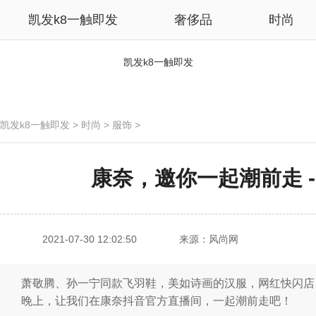
凯发k8一触即发
奢侈品
时尚
凯发k8一触即发
凯发k8一触即发
>
时尚
>
服饰
>
康奈，邀你一起潮前走 
2021-07-30 12:02:50
来源：风尚网
萧敬腾、孙一宁同款飞羽鞋，美如诗画的汉服，网红快闪店…
晚上，让我们在康奈抖音官方直播间，一起潮前走吧！