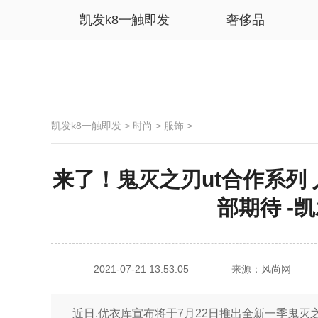
凯发k8一触即发
奢侈品
凯发k8一触即发
>
时尚
>
服饰
>
来了！鬼灭之刃ut合作系列
部期待 -
2021-07-21 13:53:05
来源：风尚网
近日,优衣库宣布将于7月22日推出全新一季鬼灭