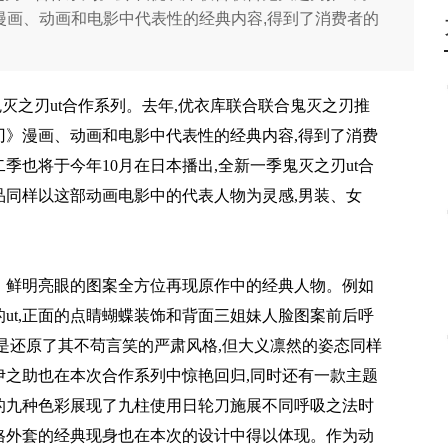
》漫画、动画和电影中代表性的经典内容,得到了消费者的
鬼灭之刃ut合作系列。去年,优衣库联合联合鬼灭之刃推
之刃》漫画、动画和电影中代表性的经典内容,得到了消费
也将于今年10月在日本播出,全新一季鬼灭之刃ut合
品同样以这部动画电影中的代表人物为灵感,男装、女
计、鲜明亮眼的图案全方位再现原作中的经典人物。例如
ut,正面的点睛蝴蝶装饰和背面三姐妹人脸图案前后呼
则是还原了其不苟言笑的严肃风格,但大义凛然的姿态同样
伊之助也在本次合作系列中惊艳回归,同时还有一款主题
案的九种色彩展现了九柱使用日轮刀施展不同呼吸之法时
格外套的经典现身也在本次的设计中得以体现。作为动