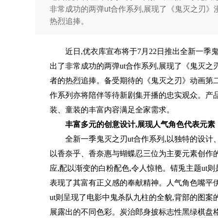
非常成功的两弹ut合作系列,展现了《鬼灭之刃
热烈追捧。
近日,优衣库宣布将于7月22日推出全新一季
出了非常成功的两弹ut合作系列,展现了《鬼灭
者的热烈追捧。备受期待的《鬼灭之刃》动画第二季
作系列亦将陪伴等待新剧集开播的忠实观众。产
装、童装的丰富内容满足全家需求。
丰富多元
的
创意设计,展现人气角色代表元素
全新一季鬼灭之刃ut合作系列,以独特的设
以香奈乎、香奈惠与蝴蝶忍三位为主要元素创作的
应,配以渐变的白粉配色,令人惊艳。锖兎主题ut
表现了其富有正义感的奉献精神。人气角色嘴平
ut则呈现了电影中鬼杀队九柱的全貌,背部的图
展露出的不同色彩。炭治郎身披标志性黑绿棋盘