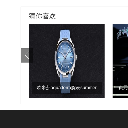
猜你喜欢
欧米茄aqua terra腕表summer
贞元
blue款 最