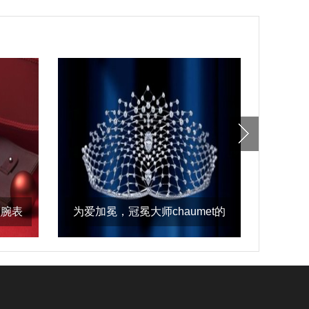
盘腕表
为爱加冕，冠冕大师chaumet的
秋冬衣
传奇爱情桂冠