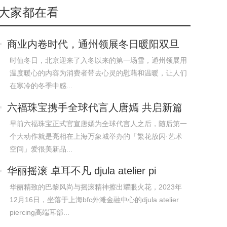
大家都在看
商业内卷时代，通州领展冬日暖阳双旦
派对加
时值冬日，北京迎来了入冬以来的第一场雪，通州领展用
温度暖心的内容为消费者带去心灵的慰藉和温暖，让人们
在寒冷的冬季中感...
六福珠宝携手全球代言人唐嫣 共启新篇
章
早前六福珠宝正式官宣唐嫣为全球代言人之后，随后第一
个大动作就是亮相在上海万象城举办的「繁花放闪·艺术
空间」爱很美新品...
华丽摇滚 卓耳不凡 djula atelier pi
华丽精致的巴黎风尚与摇滚精神擦出耀眼火花，2023年
12月16日，坐落于上海bfc外滩金融中心的djula atelier
piercing高端耳部...