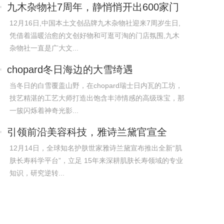
九木杂物社7周年，静悄悄开出600家门
店
12月16日,中国本土文创品牌九木杂物社迎来7周岁生日,
凭借着温暖治愈的文创好物和可逛可淘的门店氛围,九木
杂物社一直是广大文...
chopard冬日海边的大雪绮遇
当冬日的白雪覆盖山野，在chopard瑞士日内瓦的工坊，
技艺精湛的工艺大师打造出饱含丰沛情感的高级珠宝，那
一簇闪烁着神奇光影...
引领前沿美容科技，雅诗兰黛官宣全
新“肌肤
12月14日，全球知名护肤世家雅诗兰黛宣布推出全新“肌
肤长寿科学平台”，立足 15年来深耕肌肤长寿领域的专业
知识，研究逆转...