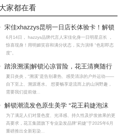
大家都在看
宋佳xhazzys昆明一日店长体验卡！解锁
多彩
6月14日， hazzys品牌代言人宋佳化身一日明星店长 ，
惊喜现身！用明媚笑容和满分状态，实力演绎 “色彩即态
度”。
踏浪溯溪|解锁沁凉冒险，花王清爽随行
夏日炎炎，“溯溪”是告别暑热、感受清凉的户外运动——
自下至上、溯源逐水。 想要畅享逆流而上的山涧野趣，
需要我们提前做...
解锁潮流发色原生美学 “花王莉婕泡沫
染发
为了满足人们对显色度、光泽感、持久性及护发效果的更
高要求，花王集团旗下专业染发品牌“莉婕”于2025年6月
重磅推出全新彩染...