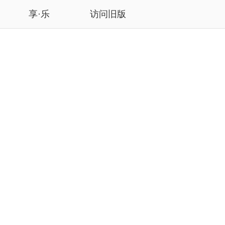
享·乐
访问旧版