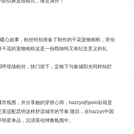
即刻切换度假模式，惬意满分！
的暖心故事，粉丝特别准备了制作的干花宠物相框，宋佳
好干花的宠物相框这是一份既独特又有纪念意义的礼
招呼现场粉丝，快门按下，定格下与春城阳光同样灿烂
氛围，并分享她的穿搭心得，hazzys的polo衫就是
适配昆明这样舒适城市的节奏 随后，在hazzys中国
草明星单品，沉浸英伦绅雅氛围中。