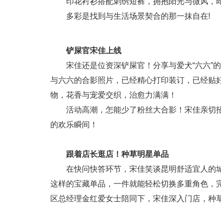
印花衬衫搭配刺绣短裤，拥抱阳光与微风，
多彩是找到与生活场景契合的那一抹自在!
铲屎官宋佳上线
宋佳还是位资深铲屎官！分享与爱犬“六六”
与六六的合影照片，已经精心打印装订，已经贴
物，花香与宠爱交织，治愈力满满！
活动高潮，怎能少了粉丝大合影！宋佳亲切
的欢乐瞬间！
跟着店长逛店！种草明星单品
在快问快答环节，宋佳笑谈昆明舒适宜人的城市
这样的宝藏单品，一件就能轻松切换多重角色，完美
区总经理金红爱女士陪同下，宋佳深入门店，种