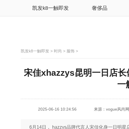
凯发k8一触即发
奢侈品
凯发k8一触即发
>
时尚
>
服饰
>
宋佳xhazzys昆明一日店
一
2025-06-16 10:24:56
来源：vogue风尚
6月14日， hazzys品牌代言人宋佳化身一日