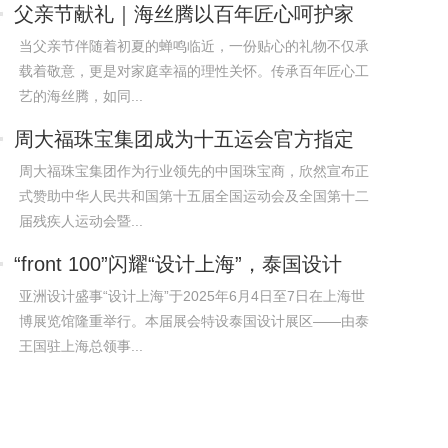
父亲节献礼｜海丝腾以百年匠心呵护家
的温暖
当父亲节伴随着初夏的蝉鸣临近，一份贴心的礼物不仅承
载着敬意，更是对家庭幸福的理性关怀。传承百年匠心工
艺的海丝腾，如同...
周大福珠宝集团成为十五运会官方指定
赞助商
周大福珠宝集团作为行业领先的中国珠宝商，欣然宣布正
式赞助中华人民共和国第十五届全国运动会及全国第十二
届残疾人运动会暨...
“front 100”闪耀“设计上海”，泰国设计
亚洲设计盛事“设计上海”于2025年6月4日至7日在上海世
博展览馆隆重举行。本届展会特设泰国设计展区——由泰
王国驻上海总领事...