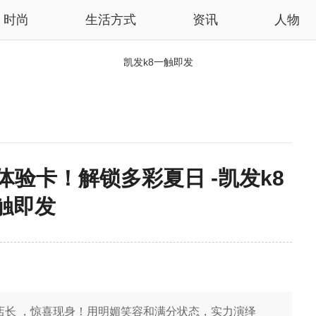
时尚
生活方式
资讯
人物
凯发k8一触即发
长体验卡！解锁多彩夏日 -凯发k8
触即发
网
明星店长 ，惊喜现身！用明媚笑容和满分状态，实力演绎