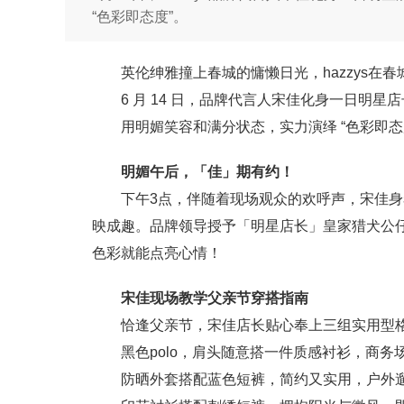
“色彩即态度”。
英伦绅雅撞上春城的慵懒日光，hazzys在
6 月 14 日，品牌代言人宋佳化身一日明星
用明媚笑容和满分状态，实力演绎 “色彩即态
明媚午后，「佳」期有约！
下午3点，伴随着现场观众的欢呼声，宋佳身着
映成趣。品牌领导授予「明星店长」皇家猎犬公仔仪
色彩就能点亮心情！
宋佳现场教学父亲节穿搭指南
恰逢父亲节，宋佳店长贴心奉上三组实用型
黑色polo，肩头随意搭一件质感衬衫，商
防晒外套搭配蓝色短裤，简约又实用，户外