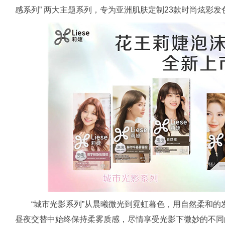
感系列” 两大主题系列，专为亚洲肌肤定制23款时尚炫彩
“城市光影系列”从晨曦微光到霓虹暮色，用自然柔和
昼夜交替中始终保持柔雾质感，尽情享受光影下微妙的不同