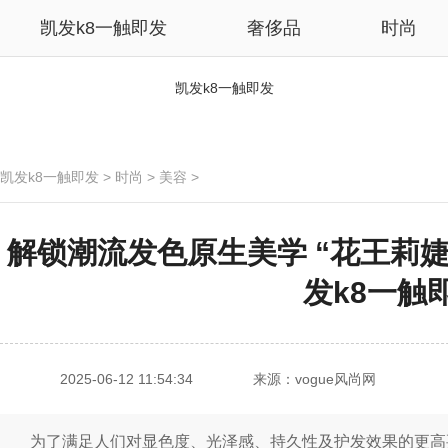
凯发k8一触即发
奢侈品
时尚
凯发k8一触即发
凯发k8一触即发
>
时尚
>
美容
>
解锁潮流发色原生美学 “花王莉婕
发k8一触
2025-06-12 11:54:34
来源：vogue风尚网
为了满足人们对显色度、光泽感、持久性及护发效果的更高