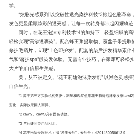
学。
“炫彩光感系列”以突破性透光染护科技*3掀起色彩革
发色更显柔顺炫彩的透亮感，让每一次转身都带起闪耀轨迹，
同时，在花王泡沫专利技术*4的加持下，轻盈细腻的
轻松实现“高渗透裹染”。配合蜂王浆提取物、覆盆子果提取
修护毛鳞片，立现“上色即护发”。配套的染后护发精华素
气和“奢护spa”般染发体验。无需专业技巧，在家即可轻松
大片”的自信原生美感。
美，从不被定义。“花王莉婕泡沫染发剂” 以潮色灵感
自信生光。
*1 源于第三方实验机构数据，测量和观察使用花王莉婕泡沫染发剂cawf2
变化，实际效果因人而异。
*2 cawf2、cawf8具有固色功效。
*3 与莉婕同类产品相比。
*4 花王泡沫专利技术：指 “发明专利”，专利号：zl201480058613.9