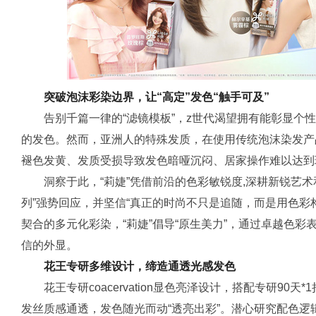
突破泡沫彩染边界，让“高定”发色“触手可及”
告别千篇一律的“滤镜模板”，z世代渴望拥有能彰显个
的发色。然而，亚洲人的特殊发质，在使用传统泡沫染发产
褪色发黄、发质受损导致发色暗哑沉闷、居家操作难以达到
洞察于此，“莉婕”凭借前沿的色彩敏锐度,深耕新锐艺术
列”强势回应，并坚信“真正的时尚不只是追随，而是用色彩
契合的多元化彩染，“莉婕”倡导“原生美力”，通过卓越色
信的外显。
花王专研多维设计，缔造通透光感发色
花王专研coacervation显色亮泽设计，搭配专研90
发丝质感通透，发色随光而动“透亮出彩”。潜心研究配色逻辑