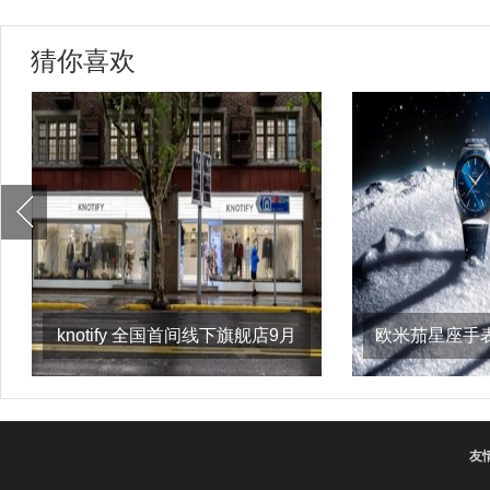
猜你喜欢
knotify 全国首间线下旗舰店9月
欧米茄星座手
21日上海淮
友