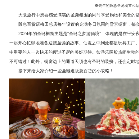
※去年的阪急圣诞橱窗和
大阪旅行中想要感受满满的圣诞氛围的同时享受购物和美食的
阪急百货店梅田总店每年设置的充满冬日氛围的雪景橱窗，都
2024年的圣诞橱窗主题是“圣诞之梦游仙境”，体现的是在平
一起开心忙碌地准备迎接圣诞的故事。仙境之中到处都是玩具工厂
中重要的人一边快乐的度过圣诞的美好期待。如游乐园般热闹生动
不可错过！此外，橱窗边上的通道天顶也有圣诞的装扮，还会定时
接下来给大家介绍一些圣诞逛阪急百货的小攻略！