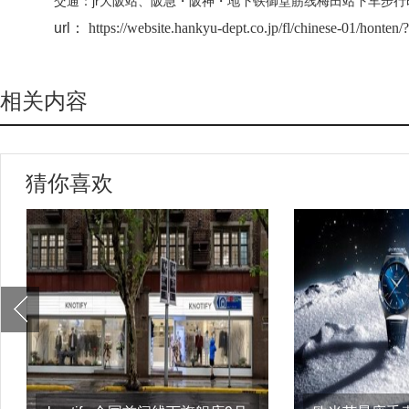
交通：jr大阪站、阪急・阪神・地下铁御堂筋线梅田站下车步行
url：
https://website.hankyu-dept.co.jp/fl/chinese-01/ho
相关内容
猜你喜欢