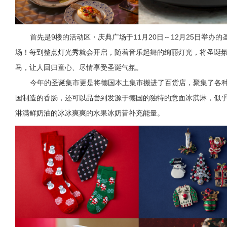
首先是9楼的活动区・庆典广场于11月20日～12月25日举办
场！每到整点灯光秀就会开启，随着音乐起舞的绚丽灯光，将圣诞
马，让人回归童心、尽情享受圣诞气氛。
今年的圣诞集市更是将德国本土集市搬进了百货店，聚集了各
国制造的香肠，还可以品尝到发源于德国的独特的意面冰淇淋，似
淋满鲜奶油的冰冰爽爽的水果冰奶昔补充能量。