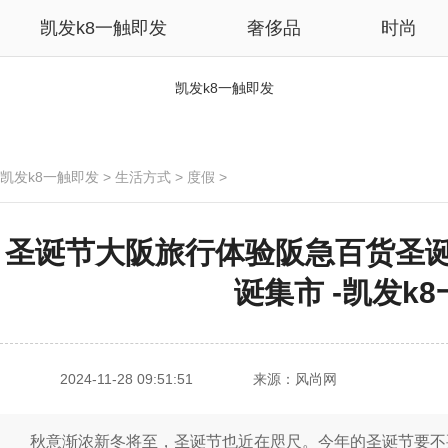
凯发k8一触即发
奢侈品
时尚
凯发k8一触即发
凯发k8一触即发
>
生活方式
>
度假
>
圣诞节大阪旅行体验阪急百货圣
诞集市 -凯发k
2024-11-28 09:51:51
来源：风尚网
秋意渐浓新冬将至，圣诞节也近在咫尺。今年的圣诞节要不