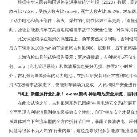
根据中华人民共和国道路交通事故统计年报（2020）数据，
故占比77.2%，受伤人数占比75.5%，死亡人数占比86.2%，
了动力电池和高压部件，着火、爆炸的可能性比燃油车更高，“逢撞
此，验证新能源汽车在高速追尾碰撞事故中的安全性能，对保障消
此次试验模拟在湿滑的高速路上，前车突然采取制动，吉利银河l6
后方车辆则以100km/h的车速追尾吉利银河l6。据测算，后车追尾碰
上海汽检出具的试验报告显示：两次碰撞后，吉利银河l6不仅
包、odp（充电管理系统）和燃油系统也完好无损。静置24小时后
外，吉利银河l6试验车的动力电池，在拆卸后安装到正常吉利银河l
河l6在极端事故状态下，仍能对车辆动力总成、人员和财产安全进
“纠正”新能源行业乱象！ e-cma架构 神盾电池安全系统，吉
在此次试验之前，吉利银河系列已围绕“神盾电池安全系统”展
全面呈现吉利银河系列整车级极致安全性能，印证“整车安全才是真
威媒体对当下主流车型的全方位拆解节目中，暴露了像油改电、应
问题等很多不为人知的“行业内幕”，这也是导致很多新能源“逢撞必