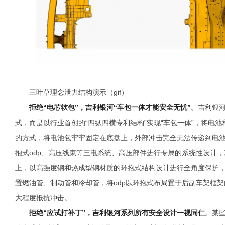
三叶草理念泄力结构演示（gif）
拒绝“电芯软包”，吉利银河“车包一体才能安全无忧”
。吉利银河
式，而是以行业首创的“四纵四横专利结构”实现“车包一体”，将电池
的方式，将电池包牢牢固定在底盘上，外部冲击完全无法传递到电
抱式odp、高压线束等三电系统、高压部件进行专属的系统性设计，
上，以高强度钢和热成型钢材质的环抱式结构设计进行全角度保护，
置燃油管、制动管和冷却管，将odp以环抱式布局置于后副车架框
大程度抵抗冲击。
拒绝“应试打补丁”，吉利银河系列所有安全设计一视同仁
。某