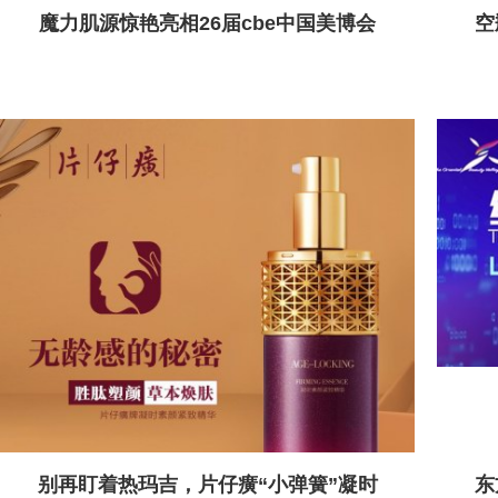
魔力肌源惊艳亮相26届cbe中国美博会
空
别再盯着热玛吉，片仔癀“小弹簧”凝时
东