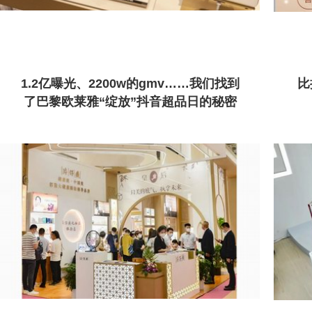
1.2亿曝光、2200w的gmv……我们找到
比
了巴黎欧莱雅“绽放”抖音超品日的秘密