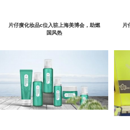
片仔癀化妆品c位入驻上海美博会，助燃
片
国风热