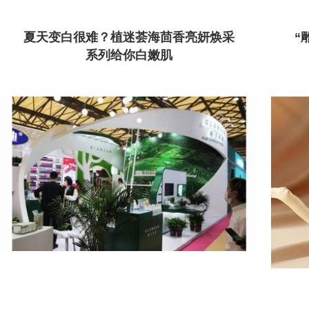
夏天变白很难？植迷荟海茴香亮妍焕采
“
系列给你白嫩肌