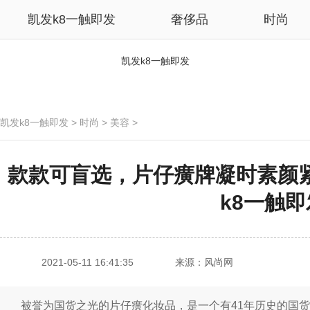
凯发k8一触即发
奢侈品
时尚
凯发k8一触即发
凯发k8一触即发
>
时尚
>
美容
>
款款可盲选，片仔癀牌凝时素颜紧
k8一触即
2021-05-11 16:41:35
来源：风尚网
被誉为国货之光的片仔癀化妆品，是一个有41年历史的国