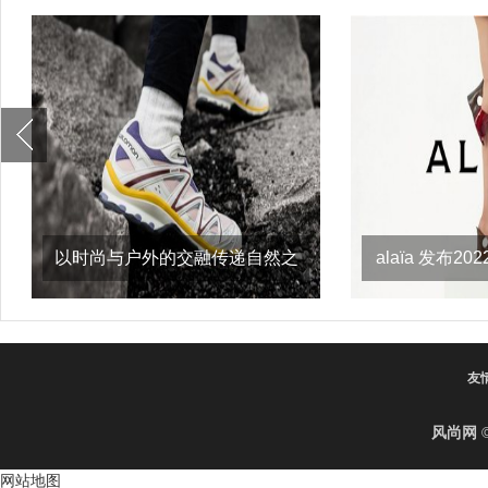
以时尚与户外的交融传递自然之
alaïa 发布
意，salomon
友
风尚网
©
网站地图