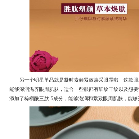
另一个明星单品就是凝时素颜紧致焕采眼霜啦，这款眼
能够深润滋养眼周肌肤，适合一些眼部有细纹干纹以及想要
添加了棕榈酰三肽-5成分，能够滋润和紧致眼周肌肤，能够