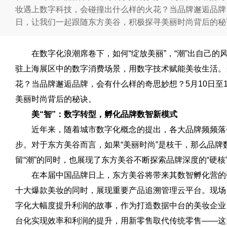
妆遇上数字科技，会碰撞出什么样的火花？当品牌邂逅品牌，
日，让我们一起跟随东方美谷，积极探寻美丽时尚背后的秘
在数字化浪潮席卷下，如何“绽放美丽”，“潮”出自己的
驻上海展区中的数字消费场景，用数字技术赋能美妆生活。
花？当品牌邂逅品牌，会有什么样的奇思妙想？5月10日至
美丽时尚背后的秘诀。
美“智”：数字转型，孵化品牌数智新模式
近
年来，随着城市数字化概念的提出，各大品牌频频落
步。对于东方美谷而言，如果“美丽时尚”是枝干，那么品
留“潮”的同时，也展现了东方美谷不断探索品牌深度的“硬核
在本届中国品牌日上，东方美谷将带来其数智孵化营的
十大爆款美妆的同时，展现重要产品追溯管理云
平
台。现场
字化大幅度提升利润的故事，作为打造数据中台的美妆企业
台化实现效率和利润的提升，用新零售取代传统零售——这