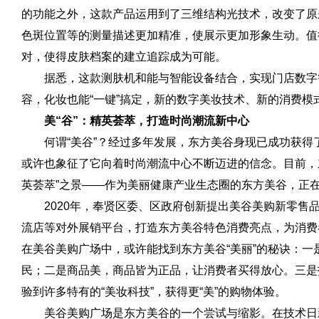
的功能之外，这款产品运用到了三维结构光技术，改变了原
色斑位置等的测量描述更加精准，使展示更加形象生动。值
对，使得皮肤档案的建立追踪成为可能。
据悉，这款测肤机和能与智能设备结合，实现门店数字
容，化妆也能“一键”搞定，新的数字美妆技术、新的消费
美“谷”：精英荟萃，打造时尚潮流新中心
何谓“美谷”？经过多年发展，东方美谷身现已成功获得了
或许也象征了它向着时尚潮流中心不断迈进的信念。目前，东
英荟萃”之景——作为美丽健康产业生态圈的东方美谷，正在
2020年，奉贤区委、区
政府
创新提出美谷美购新零售
流店等对外展销
平
台，打造东方美谷特色消费亮点，为消费
在美谷美购广场中，或许能找到东方美谷“美丽”的秘诀：
民；二是商品美，商品皆为正品，让消费者买得放心。三是
验到许多特有的“美妆科技”，获得更“美”的购物体验。
美谷美购广场是东方美谷的一个尝试与缩影。在技术日