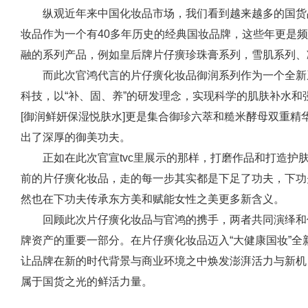
纵观近年来中国化妆品市场，我们看到越来越多的国货
妆品作为一个有40多年历史的经典国妆品牌，这些年更是
融的系列产品，例如皇后牌片仔癀珍珠膏系列，雪肌系列、
而此次官鸿代言的片仔癀化妆品御润系列作为一个全新
科技，以“补、固、养”的研发理念，实现科学的肌肤补水
[御润鲜妍保湿悦肤水]更是集合御珍六萃和糙米酵母双重
出了深厚的御美功夫。
正如在此次官宣tvc里展示的那样，打磨作品和打造护
前的片仔癀化妆品，走的每一步其实都是下足了功夫，下功
然也在下功夫传承东方美和赋能女性之美更多新含义。
回顾此次片仔癀化妆品与官鸿的携手，两者共同演绎和
牌资产的重要一部分。在片仔癀化妆品迈入“大健康国妆”
让品牌在新的时代背景与商业环境之中焕发澎湃活力与新机
属于国货之光的鲜活力量。