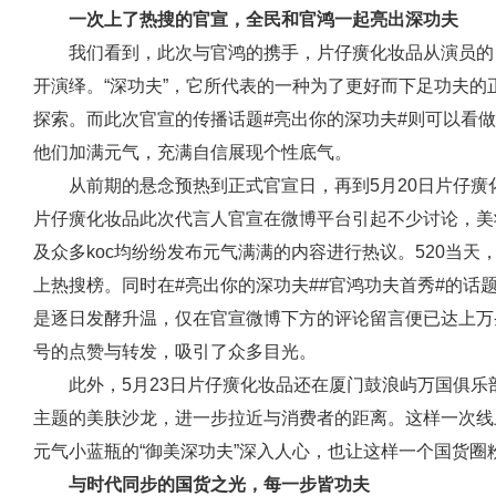
一次上了热搜的官宣，全民和官鸿一起亮出深功夫
我们看到，此次与官鸿的携手，片仔癀化妆品从演员的
开演绎。“深功夫”，它所代表的一种为了更好而下足功夫
探索。而此次官宣的传播话题#亮出你的深功夫#则可以看
他们加满元气，充满自信展现个性底气。
从前期的悬念预热到正式官宣日，再到5月20日片仔癀
片仔癀化妆品此次代言人官宣在微博平台引起不少讨论，美妆
及众多koc均纷纷发布元气满满的内容进行热议。520当天
上热搜榜。同时在#亮出你的深功夫##官鸿功夫首秀#的话
是逐日发酵升温，仅在官宣微博下方的评论留言便已达上万条
号的点赞与转发，吸引了众多目光。
此外，5月23日片仔癀化妆品还在厦门鼓浪屿万国俱乐
主题的美肤沙龙，进一步拉近与消费者的距离。这样一次线
元气小蓝瓶的“御美深功夫”深入人心，也让这样一个国货圈
与时代同步的国货之光，每一步皆功夫