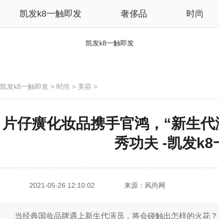
凯发k8一触即发
奢侈品
时尚
凯发k8一触即发
凯发k8一触即发
>
时尚
>
美容
>
片仔癀化妆品携手官鸿，“新生代
秀功夫 -凯发k
2021-05-26 12:10:02
来源：风尚网
当经典国妆品牌遇上新生代演员，将会碰触出怎样的火花？ 