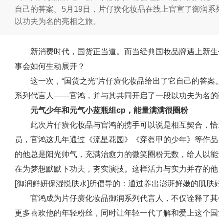
自己的答案。5月19日，片仔癀化妆品在线上官宣了御润
以功夫为名的亮相之旅。
新消费时代，国货正当道。而当经典国妆品牌遇上新生
事会如何生动展开？
这一次，“国货之光”片仔癀化妆品给出了它自己的答案
系列代言人——官鸿，并与其共同开启了一段以功夫为名的
元气少年和元气小蓝瓶组cp，能量满满很圈粉
此次片仔癀化妆品与官鸿的携手可以说是相互契合，恰
员，官鸿这几年通过《流星花园》《穿盔甲的少年》等作品
的他总是阳光帅气，充满治愈力的微笑圈粉无数，给人以能
在为梦想默默下功夫，夯实演技。这样活力与实力并存的他
[御润鲜妍保湿悦肤水]所倡导的：通过养出澎湃鲜嫩的肌肤
官鸿成为片仔癀化妆品御润系列代言人，不仅诠释了其
更多喜欢他的年轻粉丝，同时让年轻一代了解和爱上这个国