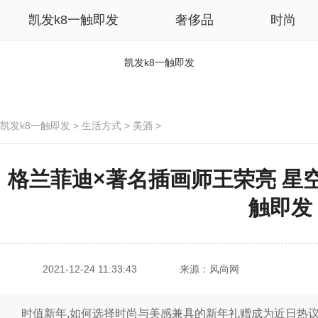
凯发k8一触即发
奢侈品
时尚
凯发k8一触即发
凯发k8一触即发
>
生活方式
>
美酒
>
格兰菲迪×著名插画师王荣亮 星空
触即发
2021-12-24 11:33:43
来源：风尚网
时值新年,如何选择时尚与美感兼具的新年礼赠成为近日热