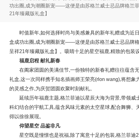
功出圈,成为潮圈新宠——这便是由苏格兰威士忌品牌格兰菲迪(g
21年臻藏版礼盒】
时值新年,如何选择时尚与美感兼具的新年礼赠成为近
盒成功出圈,成为潮圈新宠——这便是由苏格兰威士忌品牌格兰菲迪
呈祥21年臻藏版礼盒】。吸睛十足的星空福鹿,精致的包装
福鹿启程 献礼新春
在阖家团圆的美满佳节,一份独特的新春礼赠往往蕴含
礼盒,这一次同样携手知名插画师王荣亮(rlon wang),
的灵感之作,为庆贺团圆欢聚时刻献礼。
延续历年福鹿主题,格兰菲迪以星辰大海为背景,带领威
科幻结合的宇航工具,蕴含风味元素的太空星球,配合舞狮、
得以徐徐展现。
仰望星空 品鉴非凡
星空既是憧憬也是祝福,除了寓意十足的包装,格兰菲迪