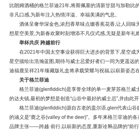
比朗姆酒桶的格兰菲迪21年,将斯佩塞的清新甘甜与加勒比
非凡口感,为新年注入热情洋溢、幸福美满的气息。
酒体呈奢华深金色,浓烈香草味点缀香蕉花香,让人回味
想星空美景,为新春欢聚时刻增添不凡仪式感,无疑是新年礼
举杯共庆 跨越前行
在2021年中国太空事业获得巨大进步的背景下,星空
星空描绘出浩瀚蓝图,期待与威士忌爱好者们一同为更遥远
迪福鹿呈祥21年臻藏版礼盒将承载荣耀与祝福,以崭新姿态在
关于格兰菲迪
格兰菲迪(glenfiddich)是享誉全球的单一麦芽苏格
的达夫镇,最初的梦想是创造“山谷中最好的威士忌”,并由
格兰菲迪(glenfiddich)源自古老的盖尔语,glen代表山
的涵义是“鹿之谷(valley of the deer)”。多年来格
品牌主张——跨越·前行,以崭新的态度,重新诠释品牌的“前行