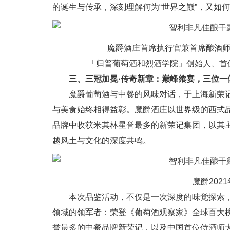
的诞生与传承，深刻理解何为“世界之巅”，又如何
魔爵酒庄首席执行官兼首席酿酒师
「归普葡萄酒和烈酒学院」创始人、首
三、三冠加冕·传奇新章：巅峰飨宴，三位一
魔爵葡萄酒与中餐的风味对话，于上海新荣记
与美食始终相得益彰。魔爵酒庄以世界级的西式
品牌中收获米其林星誉最多的新荣记集团，以其
越风土与文化的深度共鸣。
魔爵202
本次品鉴活动，不仅是一次深度的味觉探索
领域的领军者：荣登《葡萄酒观察家》全球百大榜
誉最多的中餐品牌新荣记，以及中国首位侍酒师