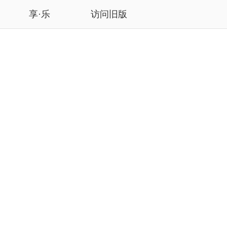
享·乐
访问旧版