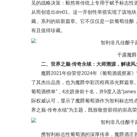
见的战略决策：毅然将传统上专用于赋予标志性
从而创造出dm01。这一开创性举措实现了该地
藏」系列的崭新篇章。它不仅仅是一款葡萄佳酿
有且值得珍藏。
干露魔爵
二、世界之巅·传奇永续：大师溯源，解读风
魔爵2021年份荣登2024年《葡萄酒观察
了其杰出品质，也为魔爵华彩历程再添光辉篇章。
葡萄酒榜单”，4次跻身前十名，并9度入选“james
际权威认可，显示了魔爵葡萄酒作为智利标志性
界之巅·传奇永续”为主题，既致敬曾获得的崇高
携智利标志性葡萄酒的深厚传承，魔爵酒庄