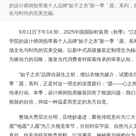
的设计师闵悦带着个人品牌“如子之衣”新一季「愿」系列，在
化与时尚的完美交融。
9月11日下午14:30，2025中国国际时装周（秋季）
学院的设计师闵悦带着个人品牌“如子之衣”新一季「愿」系列
场文化与时尚的完美交融。以新中式高级服装定制理念为核
为驱动力的召唤，激发当代消费者对探索传承的审美认知，
“如子之衣”品牌自诞生之初，便以衣物为媒介，试图
季「愿」系列，正是对这一理念的深度践行：“愿——心之
传承行动。本季，设计师闵悦用服装回答了根源问题：我们
根脉的自信，抑或一种温柔而坚定的东方自觉。
整场大秀层次分明，且绝妙递进，聚焦传统意向为三大
愿”“地愿”“人愿”为三大视觉章节，分别对应宇宙、自然与
真丝、丝毛混纺等矜贵面料，以深邃蓝、神秘紫与纯粹白为