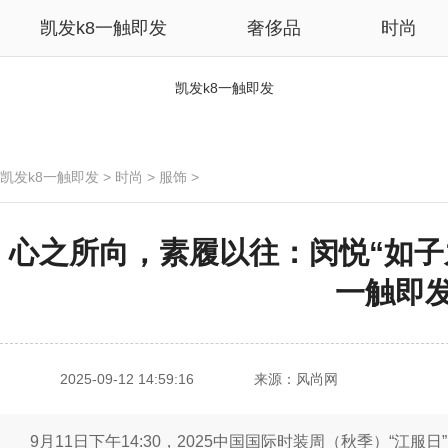
凯发k8一触即发
奢侈品
时尚
凯发k8一触即发
凯发k8一触即发
>
时尚
>
服饰
>
心之所向，素履以往：闵悦“如子之
一触即
2025-09-12 14:59:16
来源：风尚网
9月11日下午14:30，2025中国国际时装周（秋季）“江