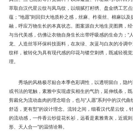
萃取自汉代星云纹与凤鸟纹，以细腻打籽绣、盘金绣工艺点
蕴；“地愿”则回归大地质朴之感，丝麻、柞蚕丝、棉麻以
融，呼应万物生长的本真状态。图案源自大地生灵图腾，经
与当代美感，仿佛让衣物自身生长出带呼吸感的生命力；“
龙、人造丝等环保科技面料，在灰绿、灰蓝与白灰的冷调中
纹样，被转化为具有现代感的印花与镂空刺绣，既减轻视觉
理。
秀场的风格极尽贴合本季色彩调性，以透明留白，隐约
或书法的笔触，素雅中实现虚实相生的气韵，延伸线条，既与
剪裁化为流动血肉的理念暗合，也与“人愿”系列中的汉代曲
舒适，更有型”的设计理念。流转之间，细看汉代星云纹，
的流动感，一件香云纱提花长衫，远看是素雅青灰，近观则
形、天人合一”的温情诠释。