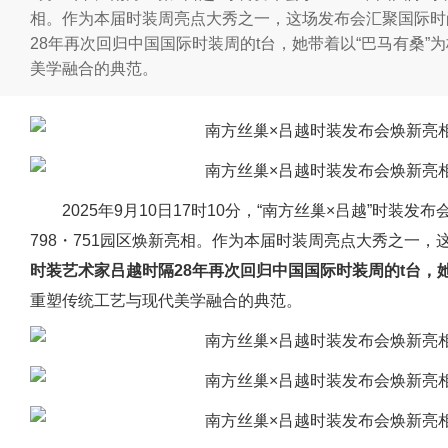
相。作为本届时装周亮点大秀之一，这场发布会汇聚国际时
28年再次回归中国国际时装周的t台，她带着以“巴马有桑
美学融合的典范。
2025年9月10日17时10分，“南方丝巢×吕越”时装发
798・751园区焕新亮相。作为本届时装周亮点大秀之一
时装艺术家吕越时隔28年再次回归中国国际时装周的t台，
重塑传统工艺与现代美学融合的典范。