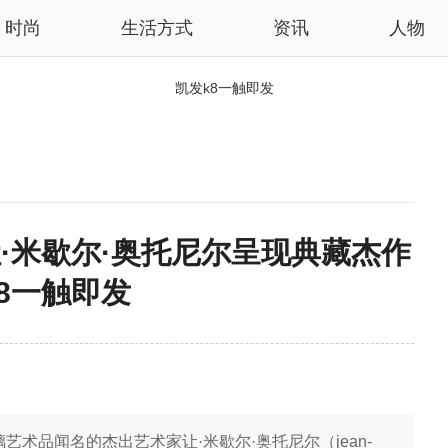
时尚
生活方式
资讯
人物
凯发k8一触即发
让·米歇尔·奥托尼尔呈现典藏杰作
k8一触即发
术品闻名的杰出艺术家让·米歇尔·奥托尼尔（jean-