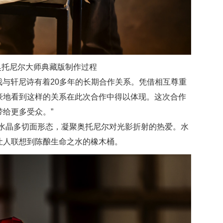
·奥托尼尔大师典藏版制作过程
“我与轩尼诗有着20多年的长期合作关系。凭借相互尊重
豪地看到这样的关系在此次合作中得以体现。这次合作
给更多受众。”
造水晶多切面形态，凝聚奥托尼尔对光影折射的热爱。水
让人联想到陈酿生命之水的橡木桶。