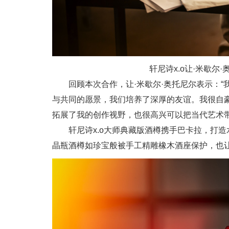
轩尼诗x.o让·米歇尔
回顾本次合作，让·米歇尔·奥托尼尔表示：
与共同的愿景，我们培养了深厚的友谊。我很自
拓展了我的创作视野，也很高兴可以把当代艺术带
轩尼诗x.o大师典藏版酒樽携手巴卡拉，打
晶瓶酒樽如珍宝般被手工精雕橡木酒座保护，也