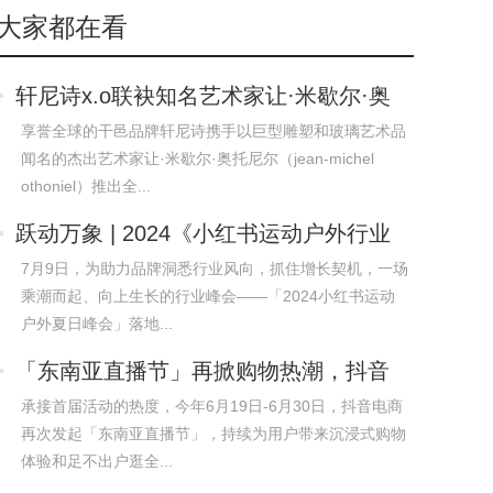
大家都在看
轩尼诗x.o联袂知名艺术家让·米歇尔·奥
托
享誉全球的干邑品牌轩尼诗携手以巨型雕塑和玻璃艺术品
闻名的杰出艺术家让·米歇尔·奥托尼尔（jean-michel
othoniel）推出全...
跃动万象 | 2024《小红书运动户外行业
白
7月9日，为助力品牌洞悉行业风向，抓住增长契机，一场
乘潮而起、向上生长的行业峰会——「2024小红书运动
户外夏日峰会」落地...
「东南亚直播节」再掀购物热潮，抖音
商城全
承接首届活动的热度，今年6月19日-6月30日，抖音电商
再次发起「东南亚直播节」，持续为用户带来沉浸式购物
体验和足不出户逛全...