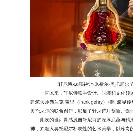
轩尼诗x.o联袂让·米歇尔·奥托尼
一直以来，轩尼诗联手设计、时装和文化领域的诸
建筑大师弗兰克·盖里（frank gehry）和时装界传
奥托尼尔的联合创作，彰显了轩尼诗对创新、设
此次的设计灵感源自轩尼诗的深厚底蕴与精湛
神，并融入奥托尼尔标志性的艺术美学，以珍贵