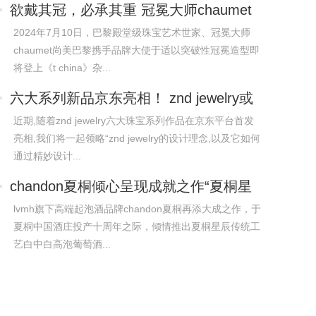
欲戴其冠，必承其重 冠冕大师chaumet
尚美
2024年7月10日，巴黎殿堂级珠宝艺术世家、冠冕大师
chaumet尚美巴黎携手品牌大使于适以突破性冠冕造型即
将登上《t china》杂...
六大系列新品京东亮相！ znd jewelry或
近期,随着znd jewelry六大珠宝系列作品在京东平台首发
亮相,我们将一起领略“znd jewelry的设计理念,以及它如何
通过精妙设计...
chandon夏桐倾心呈现成就之作“夏桐星
辰”
lvmh旗下高端起泡酒品牌chandon夏桐再添大成之作，于
夏桐中国酒庄投产十周年之际，倾情推出夏桐星辰传统工
艺白中白高泡葡萄酒...