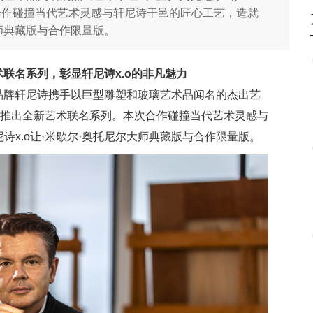
列。本次合作碰撞当代艺术灵感与轩尼诗干邑的匠心工艺，造就
大师典藏版与合作限量版。
术联名系列，彰显轩尼诗x.o的非凡魅力
邑品牌轩尼诗携手以巨型雕塑和玻璃艺术品闻名的杰出艺
honiel）推出全新艺术联名系列。本次合作碰撞当代艺术灵感与
x.o让·米歇尔·奥托尼尔大师典藏版与合作限量版。