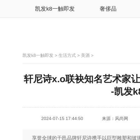
凯发k8一触即发
奢侈品
凯发k8一触即发
>
生活方式
>
美酒
>
轩尼诗x.o联袂知名艺术家
-凯发
2024-07-15 17:44:50
来源：风尚网
享誉全球的干邑品牌轩尼诗携手以巨型雕塑和玻璃艺