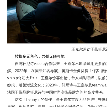
王嘉尔造访干邑轩尼
转换多元角色，共创无限可能
自与轩尼诗v.s.o.p合作以来，王嘉尔不断尝试用更
解。2022年，在国际知名导演、奥斯卡金像奖得主保罗·索伦蒂诺（
v.s.o.p奇幻大片中，王嘉尔惊喜出镜，带来精彩演绎，
妙想，引领潮流文化；2023年，轩尼诗与王嘉尔及team wan
法国干邑品牌轩尼诗与中国时尚高街品牌之间的高度共鸣。
这次「henny」的创作，是王嘉尔首度为品牌进行整
导演，创意总监，编舞，设计师等不同角色间，为轩尼诗v.s