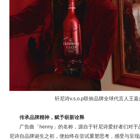
轩尼诗v.s.o.p联袂品牌全球代言人王嘉
传承品牌精神，赋予崭新诠释
广告曲「henny」的名称，源自于轩尼诗爱好者们对
尼诗自品牌诞生之初，便始终在尝试重塑思考，感受与呈现