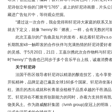
尼诗创立年份的门牌号“1765”，桌上的轩尼诗画册，片
藏进广告短片中，等待观众挖掘。
“通过这一次合作，我会觉得和轩尼诗大家庭的联系又
就去下定义，就像 ‘henny’和「燃夜」一样，会有无数的
此次王嘉尔的广告曲及短片的发布，标志着轩尼诗v.s.
长期凯发k8一触即发的合作伙伴与充满热情的轩尼诗爱好者‘hen
的灵感。于5月20日，21日，王嘉尔携此次合作物料与轩尼诗
时‘henny’广告曲也已同步于多个音乐平台上线，诚邀消
关于轩尼诗
法国干邑区领导者轩尼诗以精湛的酿造技艺，迄今享誉全
开拓精神，品牌足迹已遍及全球160多个国家。轩尼诗坐
柱。酒庄的杰出成就和长青基业植根于品质卓越的干邑酒品
艺。轩尼诗在不断发挥创新能力的同时，亦着力支持所有凯
饶美风土。作为路威酩轩集团（lvmh group)皇冠上的