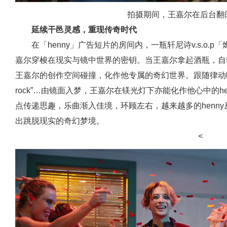
拍摄期间，王嘉尔在后台翻
延续干邑灵感，重现传奇时代
在「henny」广告短片的房间内，一瓶轩尼诗v.s.o
嘉尔穿梭在现实与镜中世界的密钥。当王嘉尔拿起酒瓶，自
王嘉尔的创作空间碰撞，化作他专属的奇幻世界。跟随律动响起“left, rig
rock”…由镜面入梦，王嘉尔在镁光灯下亦能化作他心中的h
点传递思趣，乐曲渐入佳境，环顾左右，越来越多的henn
出跳脱现实的奇幻梦境。
<