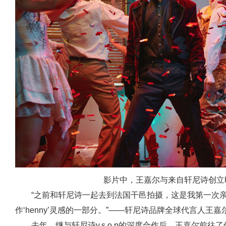
影片中，王嘉尔与来自轩尼诗创立时
“之前和轩尼诗一起去到法国干邑拍摄，这是我第一次
作‘henny’灵感的一部分。”——轩尼诗品牌全球代言人王嘉
去年，继与轩尼诗v.s.o.p的深度合作后，王嘉尔前