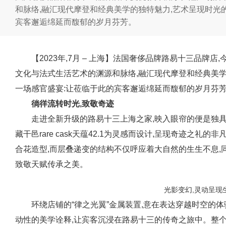
和脉络,融汇现代摩登和经典美学的独特魅力,艺术呈现时光
宾客邂逅绵延而馥郁的岁月芬芳。
【2023年,7月 – 上海】法国奢侈品牌路易十三品牌店
文化与法式生活艺术的渊源和脉络,融汇现代摩登和经典美学
一场感官盛宴:让莅临于此的宾客邂逅绵延而馥郁的岁月芬
徜徉流转时光,致敬奇迹
走进全新升级的路易十三上海之家,映入眼帘的便是独具
藏干邑rare cask天蕴42.1为灵感而设计,呈现奇迹之
合花造型,而层叠递变的结构不仅呼应着大自然的生生不息,同
致敬天赋传承之美。
光影变幻,灵动呈现
环绕店铺的“律之光翼”金属装置,意在表达穿越时空的体
动性的美学诠释,让宾客沉浸在路易十三的传奇之旅中。整