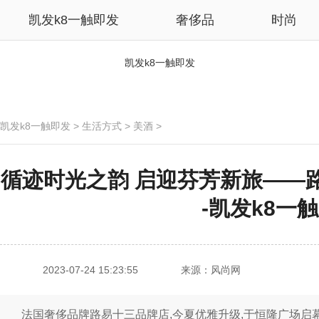
凯发k8一触即发
奢侈品
时尚
凯发k8一触即发
凯发k8一触即发
>
生活方式
>
美酒
>
循迹时光之韵 启迎芬芳新旅——
-凯发k8一
2023-07-24 15:23:55
来源：风尚网
法国奢侈品牌路易十三品牌店,今夏优雅升级,于恒隆广场启