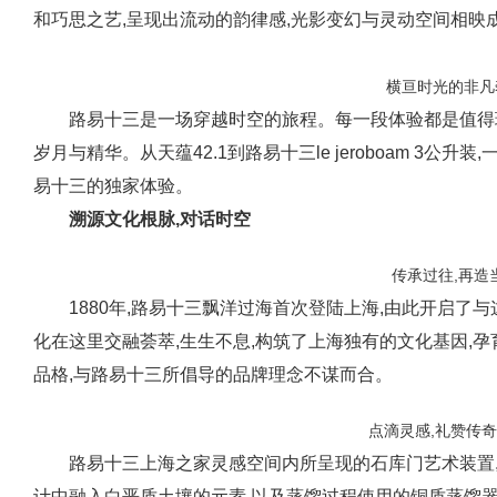
和巧思之艺,呈现出流动的韵律感,光影变幻与灵动空间相映
横亘时光的非凡
路易十三是一场穿越时空的旅程。每一段体验都是值得
岁月与精华。从天蕴42.1到路易十三le jeroboam 3
易十三的独家体验。
溯源文化根脉,对话时空
传承过往,再造
1880年,路易十三飘洋过海首次登陆上海,由此开启了
化在这里交融荟萃,生生不息,构筑了上海独有的文化基因,孕
品格,与路易十三所倡导的品牌理念不谋而合。
点滴灵感,礼赞传
路易十三上海之家灵感空间内所呈现的石库门艺术装置
计中融入白垩质土壤的元素,以及蒸馏过程使用的铜质蒸馏器