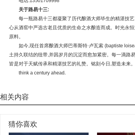
电话:13501709998
关于路易十三:
每一瓶路易十三都凝聚了历代酿酒大师毕生的精湛技艺。
心从酒窖中严选古老且优质的生命之水酿造而成。时光永恒
原料。
如今,现任首席酿酒大师巴蒂斯特·卢瓦索 (baptiste lo
土持久联结的纽带,并因岁月的沉淀而愈加紧密。每一滴路
皆是对于天赋传承和精湛技艺的礼赞。铭刻今日,塑造未来
think a century ahead.
相关内容
猜你喜欢